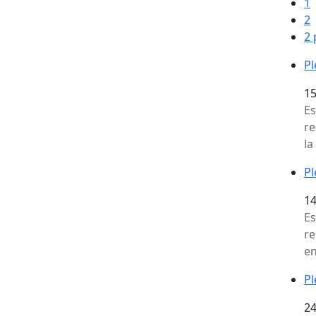
1
2
2 
Pl
15
Es
re
la
Pl
14
Es
re
en
Pl
24