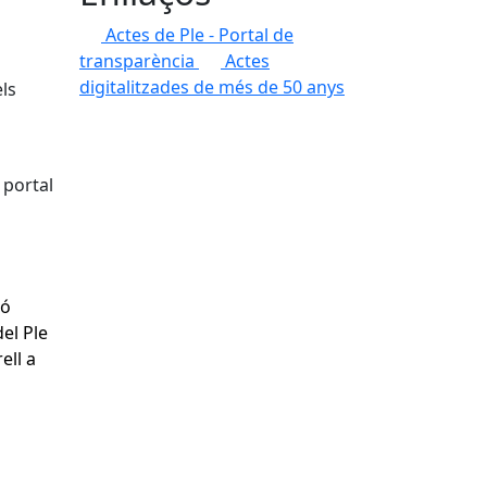
Actes de Ple - Portal de
transparència
Actes
digitalitzades
de més de 50 anys
ls
 portal
ió
del Ple
ell a