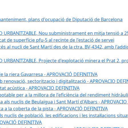
 manteniment, plans d'ocupació de Diputació de Barcelona
RBANITZABLE, Nou subministrament en mitja tensió a 25 kv
 de superfície pfu-5 al recinte de l'estació de servei
s al nucli de Sant Martí des de la ctra. BV-4342, amb l'addició
BANITZABLE, Projecte d'explotació minera el Prat 2, proj
 de la riera Gavarresa - APROVACIÓ DEFINITIVA
mb renovació, sectoritzacio i digitalització - APROVACIO DEFI
itat acústica - APROVACIO DEFINITIVA
 potable per a la millora de l'eficiència del rendiment hidrà
a als nuclis de Beulaigua i Sant Martí d'Albars - APROVACIO
aica a la coberta de la pista - APROVACIÓ DEFINITIVA
 nuclis de població, les edificacions i les instal·lacions situ
APROVACIÓ DEFINITIVA