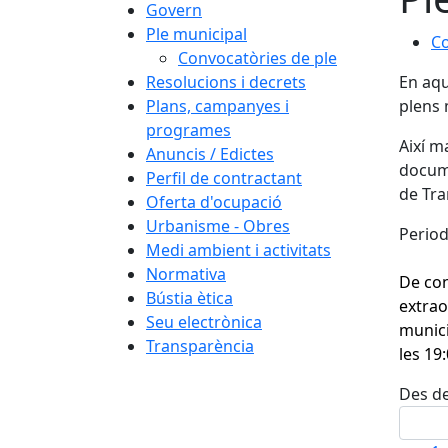
Govern
Ple municipal
Co
Convocatòries de ple
Resolucions i decrets
En aqu
Plans, campanyes i
plens 
programes
Així m
Anuncis / Edictes
docume
Perfil de contractant
de Tra
Oferta d'ocupació
Urbanisme - Obres
Period
Medi ambient i activitats
Normativa
De con
Bústia ètica
extrao
Seu electrònica
munici
Transparència
les 19
Des d