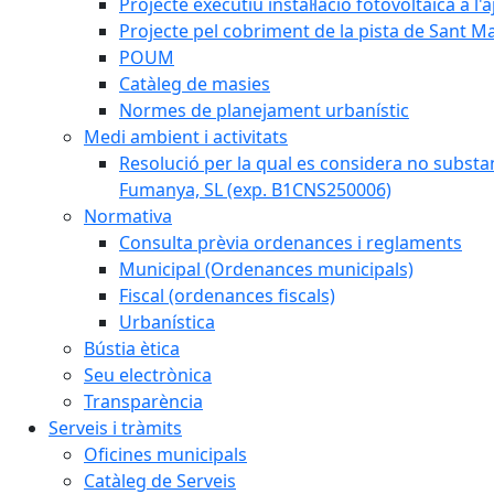
Projecte executiu instal·lació fotovoltaica a
Projecte pel cobriment de la pista de Sant 
POUM
Catàleg de masies
Normes de planejament urbanístic
Medi ambient i activitats
Resolució per la qual es considera no subst
Fumanya, SL (exp. B1CNS250006)
Normativa
Consulta prèvia ordenances i reglaments
Municipal (Ordenances municipals)
Fiscal (ordenances fiscals)
Urbanística
Bústia ètica
Seu electrònica
Transparència
Serveis i tràmits
Oficines municipals
Catàleg de Serveis