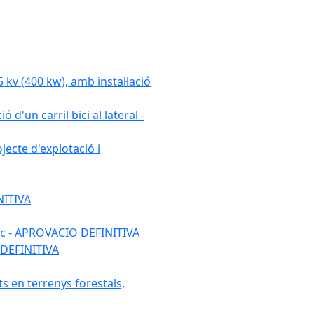
 (400 kw), amb instal·lació
 d'un carril bici al lateral -
ecte d'explotació i
NITIVA
ulic - APROVACIO DEFINITIVA
 DEFINITIVA
ats en terrenys forestals,