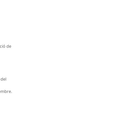
ació de
 del
vembre.