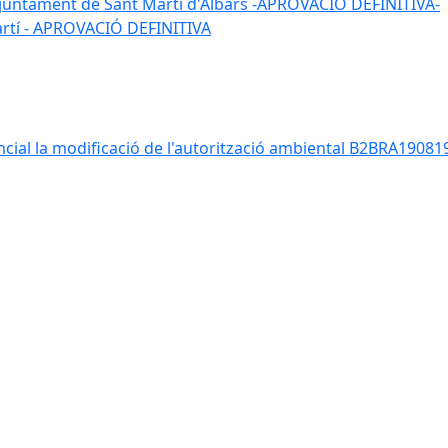
 l'ajuntament de Sant Martí d'Albars -APROVACIO DEFINITIVA-
Martí - APROVACIÓ DEFINITIVA
ancial la modificació de l'autorització ambiental B2BRA190