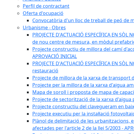
Perfil de contractant
Oferta d'ocupació
Convocatòria d'un lloc de treball de peó de
Urbanisme - Obres
PROJECTE D'ACTUACIÓ ESPECÍFICA EN SÒL NO U
de nou centre de mesura, en mòdul prefabricat
Projecte constructiu de millora del camí d'accé
APROVACIÓ INICIAL
PROJECTE D'ACTUACIÓ ESPECÍFICA EN SÒL NO UR
restauració
Projecte de millora de la xarxa de transport
Projecte per la millora de la xarxa d'aigua a
Mapa de soroll i proposta de mapa de capac
Projecte de sectorització de la xarxa d'aigua
Projecte constructiu del clavegueram en baix
Projecte executiu per la instal·lació fotovolt
Plànol de delimitació de les urbanitzacions, els
afectades per l'article 2 de la llei 5/2003 - 