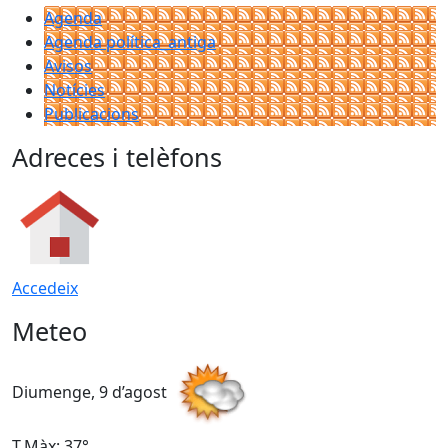
Agenda
Agenda política_antiga
Avisos
Notícies
Publicacions
Adreces i telèfons
Accedeix
Meteo
Diumenge, 9 d’agost
D
T.Màx: 37°
T