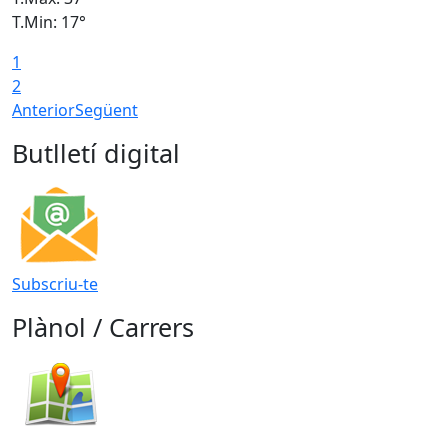
T.Min: 17°
T
1
T
2
Anterior
Següent
Butlletí digital
Subscriu-te
Plànol / Carrers