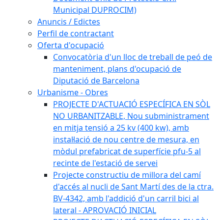
Municipal DUPROCIM)
Anuncis / Edictes
Perfil de contractant
Oferta d'ocupació
Convocatòria d'un lloc de treball de peó de
manteniment, plans d'ocupació de
Diputació de Barcelona
Urbanisme - Obres
PROJECTE D'ACTUACIÓ ESPECÍFICA EN SÒL
NO URBANITZABLE, Nou subministrament
en mitja tensió a 25 kv (400 kw), amb
instal·lació de nou centre de mesura, en
mòdul prefabricat de superfície pfu-5 al
recinte de l'estació de servei
Projecte constructiu de millora del camí
d'accés al nucli de Sant Martí des de la ctra.
BV-4342, amb l'addició d'un carril bici al
lateral - APROVACIÓ INICIAL