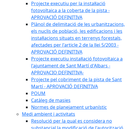
Projecte executiu per la instal·lació
fotovoltaica a la coberta de la pista -
APROVACIÓ DEFINITIVA
Plànol de delimitació de les urbanitzacions,
els nuclis de població, les edificacions i les
instal·lacions situats en terrenys forestals,
afectades per l'article 2 de la llei 5/2003 -
APROVACIÓ DEFINITIVA
Projecte executiu instal·lació fotovoltaica a
l'ajuntament de Sant Martí d'Albars -
APROVACIO DEFINITIVA-
Projecte pel cobriment de la pista de Sant
Martí - APROVACIÓ DEFINITIVA
POUM
Catàleg de masies
Normes de planejament urbanístic
Medi ambient i activitats
Resolució per la qual es considera no
substancial la modificació de l'autorització