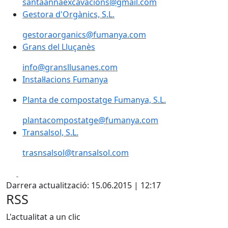
santaannaexcavacions@gmail.com
Gestora d'Orgànics, S.L.
Gestora d'Orgànics, S.L.
gestoraorganics@fumanya.com
Grans del Lluçanès
Grans del Lluçanès
info@gransllusanes.com
Instal·lacions Fumanya
Instal·lacions Fumanya
Planta de compostatge Fumanya, S.L.
Planta de compostatge Fumanya, S.L.
plantacompostatge@fumanya.com
Transalsol, S.L.
Transalsol, S.L.
trasnsalsol@transalsol.com
Facebook
X
Darrera actualització: 15.06.2015 | 12:17
RSS
L'actualitat a un clic