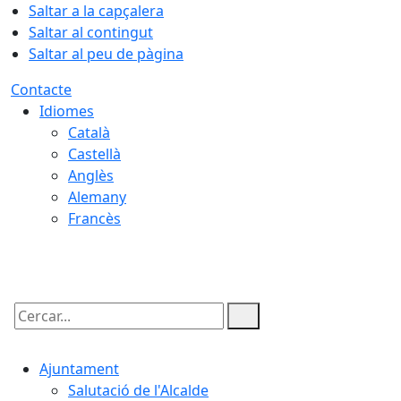
Saltar a la capçalera
Saltar al contingut
Saltar al peu de pàgina
Contacte
Idiomes
Català
Castellà
Anglès
Alemany
Francès
09.08.2026 | 03:30
Cercar:
Ajuntament
Salutació de l'Alcalde