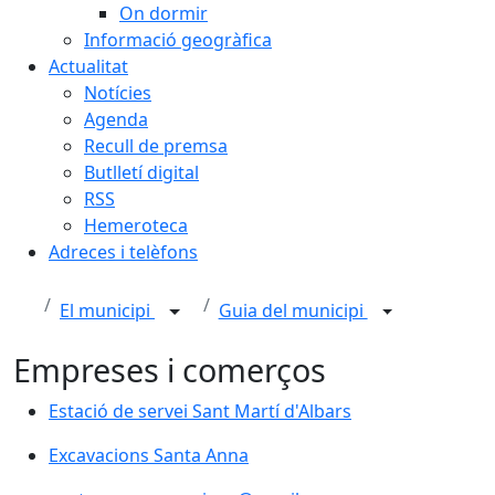
On dormir
Informació geogràfica
Actualitat
Notícies
Agenda
Recull de premsa
Butlletí digital
RSS
Hemeroteca
Adreces i telèfons
El municipi
Guia del municipi
Empreses i comerços
Estació de servei Sant Martí d'Albars
Excavacions Santa Anna
Excavacions Santa Anna