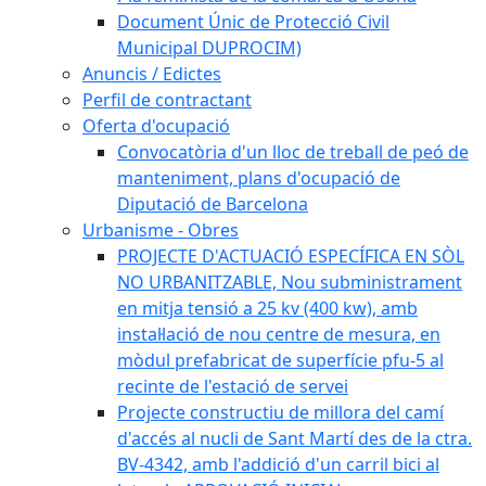
Document Únic de Protecció Civil
Municipal DUPROCIM)
Anuncis / Edictes
Perfil de contractant
Oferta d'ocupació
Convocatòria d'un lloc de treball de peó de
manteniment, plans d'ocupació de
Diputació de Barcelona
Urbanisme - Obres
PROJECTE D'ACTUACIÓ ESPECÍFICA EN SÒL
NO URBANITZABLE, Nou subministrament
en mitja tensió a 25 kv (400 kw), amb
instal·lació de nou centre de mesura, en
mòdul prefabricat de superfície pfu-5 al
recinte de l'estació de servei
Projecte constructiu de millora del camí
d'accés al nucli de Sant Martí des de la ctra.
BV-4342, amb l'addició d'un carril bici al