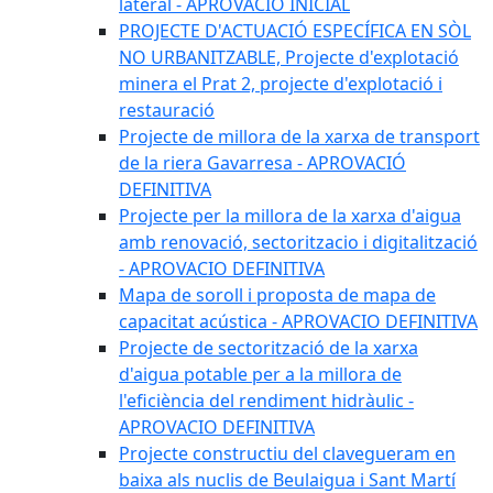
lateral - APROVACIÓ INICIAL
PROJECTE D'ACTUACIÓ ESPECÍFICA EN SÒL
NO URBANITZABLE, Projecte d'explotació
minera el Prat 2, projecte d'explotació i
restauració
Projecte de millora de la xarxa de transport
de la riera Gavarresa - APROVACIÓ
DEFINITIVA
Projecte per la millora de la xarxa d'aigua
amb renovació, sectoritzacio i digitalització
- APROVACIO DEFINITIVA
Mapa de soroll i proposta de mapa de
capacitat acústica - APROVACIO DEFINITIVA
Projecte de sectorització de la xarxa
d'aigua potable per a la millora de
l'eficiència del rendiment hidràulic -
APROVACIO DEFINITIVA
Projecte constructiu del clavegueram en
baixa als nuclis de Beulaigua i Sant Martí