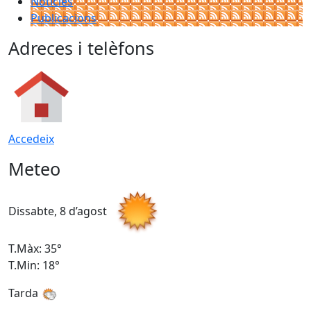
Notícies
Publicacions
Adreces i telèfons
Accedeix
Meteo
Dissabte, 8 d’agost
D
T.Màx: 35°
T
T.Min: 18°
T
Tarda
T