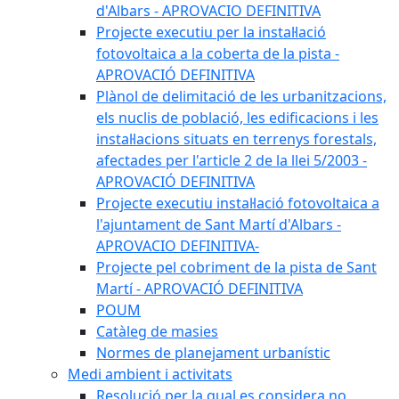
d'Albars - APROVACIO DEFINITIVA
Projecte executiu per la instal·lació
fotovoltaica a la coberta de la pista -
APROVACIÓ DEFINITIVA
Plànol de delimitació de les urbanitzacions,
els nuclis de població, les edificacions i les
instal·lacions situats en terrenys forestals,
afectades per l'article 2 de la llei 5/2003 -
APROVACIÓ DEFINITIVA
Projecte executiu instal·lació fotovoltaica a
l'ajuntament de Sant Martí d'Albars -
APROVACIO DEFINITIVA-
Projecte pel cobriment de la pista de Sant
Martí - APROVACIÓ DEFINITIVA
POUM
Catàleg de masies
Normes de planejament urbanístic
Medi ambient i activitats
Resolució per la qual es considera no