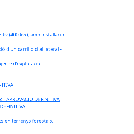
 (400 kw), amb instal·lació
 d'un carril bici al lateral -
ecte d'explotació i
NITIVA
ulic - APROVACIO DEFINITIVA
 DEFINITIVA
ats en terrenys forestals,