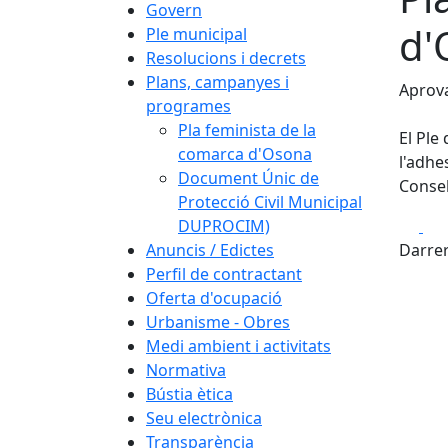
Govern
d'
Ple municipal
Resolucions i decrets
Plans, campanyes i
Aprova
programes
Pla feminista de la
El Ple
comarca d'Osona
l'adhe
Document Únic de
Consel
Protecció Civil Municipal
Fa
DUPROCIM)
Anuncis / Edictes
Darrer
Perfil de contractant
Oferta d'ocupació
Urbanisme - Obres
Medi ambient i activitats
Normativa
Bústia ètica
Seu electrònica
Transparència