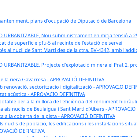
 manteniment, plans d'ocupació de Diputació de Barcelona
RBANITZABLE, Nou subministrament en mitja tensió a 25 kv
 de superfície pfu-5 al recinte de l'estació de servei
s al nucli de Sant Martí des de la ctra. BV-4342, amb l'addició
BANITZABLE, Projecte d'explotació minera el Prat 2, proj
 de la riera Gavarresa - APROVACIÓ DEFINITIVA
mb renovació, sectoritzacio i digitalització - APROVACIO DEFI
itat acústica - APROVACIO DEFINITIVA
 potable per a la millora de l'eficiència del rendiment hidrà
a als nuclis de Beulaigua i Sant Martí d'Albars - APROVACIO
aica a la coberta de la pista - APROVACIÓ DEFINITIVA
 nuclis de població, les edificacions i les instal·lacions situ
APROVACIÓ DEFINITIVA