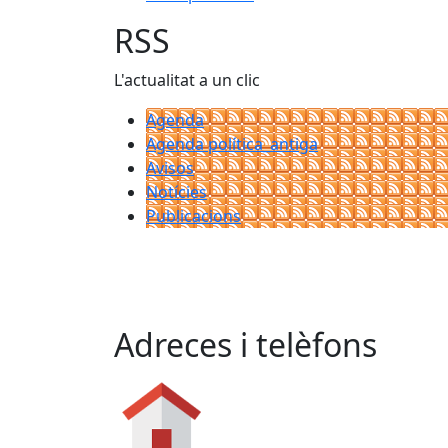
RSS
L'actualitat a un clic
Agenda
Agenda política_antiga
Avisos
Notícies
Publicacions
Adreces i telèfons