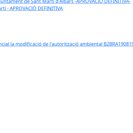
 l'ajuntament de Sant Martí d'Albars -APROVACIO DEFINITIVA-
Martí - APROVACIÓ DEFINITIVA
ancial la modificació de l'autorització ambiental B2BRA190