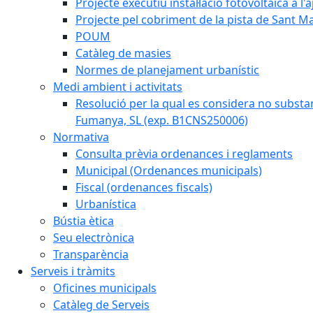
Projecte executiu instal·lació fotovoltaica a
Projecte pel cobriment de la pista de Sant 
POUM
Catàleg de masies
Normes de planejament urbanístic
Medi ambient i activitats
Resolució per la qual es considera no subst
Fumanya, SL (exp. B1CNS250006)
Normativa
Consulta prèvia ordenances i reglaments
Municipal (Ordenances municipals)
Fiscal (ordenances fiscals)
Urbanística
Bústia ètica
Seu electrònica
Transparència
Serveis i tràmits
Oficines municipals
Catàleg de Serveis