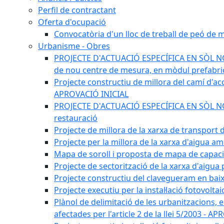
Perfil de contractant
Oferta d'ocupació
Convocatòria d'un lloc de treball de peó de
Urbanisme - Obres
PROJECTE D'ACTUACIÓ ESPECÍFICA EN SÒL NO U
de nou centre de mesura, en mòdul prefabricat
Projecte constructiu de millora del camí d'accé
APROVACIÓ INICIAL
PROJECTE D'ACTUACIÓ ESPECÍFICA EN SÒL NO UR
restauració
Projecte de millora de la xarxa de transport
Projecte per la millora de la xarxa d'aigua a
Mapa de soroll i proposta de mapa de capac
Projecte de sectorització de la xarxa d'aigua
Projecte constructiu del clavegueram en baix
Projecte executiu per la instal·lació fotovolt
Plànol de delimitació de les urbanitzacions, els
afectades per l'article 2 de la llei 5/2003 - 