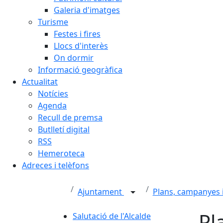
Galeria d'imatges
Turisme
Festes i fires
Llocs d'interès
On dormir
Informació geogràfica
Actualitat
Notícies
Agenda
Recull de premsa
Butlletí digital
RSS
Hemeroteca
Adreces i telèfons
Ajuntament
Plans, campanyes
Pl
Salutació de l'Alcalde