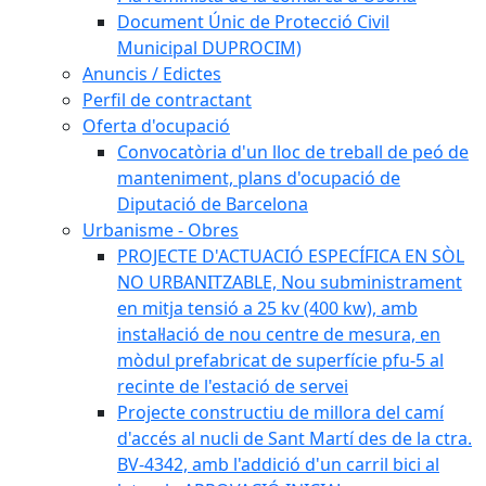
Document Únic de Protecció Civil
Municipal DUPROCIM)
Anuncis / Edictes
Perfil de contractant
Oferta d'ocupació
Convocatòria d'un lloc de treball de peó de
manteniment, plans d'ocupació de
Diputació de Barcelona
Urbanisme - Obres
PROJECTE D'ACTUACIÓ ESPECÍFICA EN SÒL
NO URBANITZABLE, Nou subministrament
en mitja tensió a 25 kv (400 kw), amb
instal·lació de nou centre de mesura, en
mòdul prefabricat de superfície pfu-5 al
recinte de l'estació de servei
Projecte constructiu de millora del camí
d'accés al nucli de Sant Martí des de la ctra.
BV-4342, amb l'addició d'un carril bici al