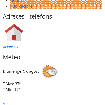
Notícies
Publicacions
Adreces i telèfons
Accedeix
Meteo
Diumenge, 9 d’agost
D
T.Màx: 37°
T
T.Min: 17°
T
1
T
2