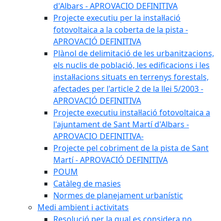
d'Albars - APROVACIO DEFINITIVA
Projecte executiu per la instal·lació
fotovoltaica a la coberta de la pista -
APROVACIÓ DEFINITIVA
Plànol de delimitació de les urbanitzacions,
els nuclis de població, les edificacions i les
instal·lacions situats en terrenys forestals,
afectades per l'article 2 de la llei 5/2003 -
APROVACIÓ DEFINITIVA
Projecte executiu instal·lació fotovoltaica a
l'ajuntament de Sant Martí d'Albars -
APROVACIO DEFINITIVA-
Projecte pel cobriment de la pista de Sant
Martí - APROVACIÓ DEFINITIVA
POUM
Catàleg de masies
Normes de planejament urbanístic
Medi ambient i activitats
Resolució per la qual es considera no