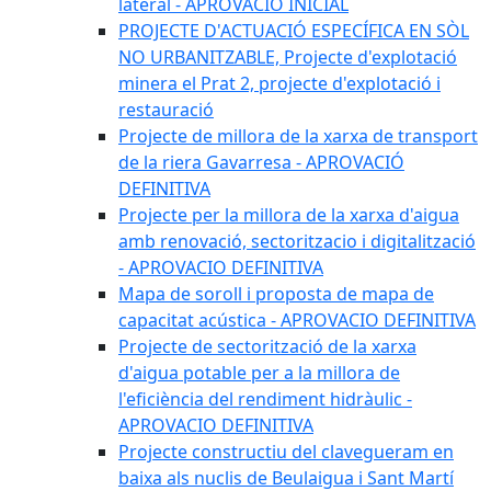
lateral - APROVACIÓ INICIAL
PROJECTE D'ACTUACIÓ ESPECÍFICA EN SÒL
NO URBANITZABLE, Projecte d'explotació
minera el Prat 2, projecte d'explotació i
restauració
Projecte de millora de la xarxa de transport
de la riera Gavarresa - APROVACIÓ
DEFINITIVA
Projecte per la millora de la xarxa d'aigua
amb renovació, sectoritzacio i digitalització
- APROVACIO DEFINITIVA
Mapa de soroll i proposta de mapa de
capacitat acústica - APROVACIO DEFINITIVA
Projecte de sectorització de la xarxa
d'aigua potable per a la millora de
l'eficiència del rendiment hidràulic -
APROVACIO DEFINITIVA
Projecte constructiu del clavegueram en
baixa als nuclis de Beulaigua i Sant Martí