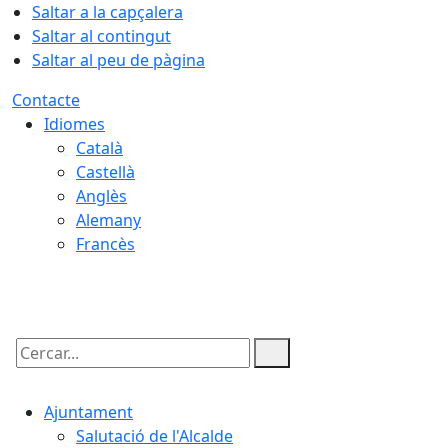
Saltar a la capçalera
Saltar al contingut
Saltar al peu de pàgina
Contacte
Idiomes
Català
Castellà
Anglès
Alemany
Francès
08.08.2026 | 23:18
Cercar:
Ajuntament
Salutació de l'Alcalde