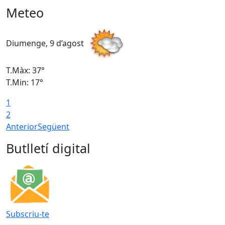
Meteo
Diumenge, 9 d’agost
D
T.Màx: 37°
T
T.Min: 17°
T
1
T
2
Anterior
Següent
Butlletí digital
Subscriu-te