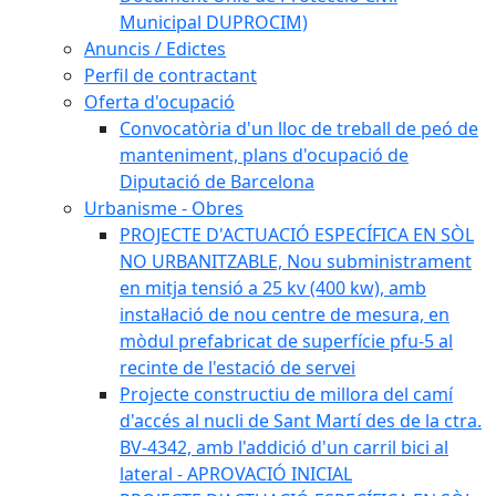
Municipal DUPROCIM)
Anuncis / Edictes
Perfil de contractant
Oferta d'ocupació
Convocatòria d'un lloc de treball de peó de
manteniment, plans d'ocupació de
Diputació de Barcelona
Urbanisme - Obres
PROJECTE D'ACTUACIÓ ESPECÍFICA EN SÒL
NO URBANITZABLE, Nou subministrament
en mitja tensió a 25 kv (400 kw), amb
instal·lació de nou centre de mesura, en
mòdul prefabricat de superfície pfu-5 al
recinte de l'estació de servei
Projecte constructiu de millora del camí
d'accés al nucli de Sant Martí des de la ctra.
BV-4342, amb l'addició d'un carril bici al
lateral - APROVACIÓ INICIAL