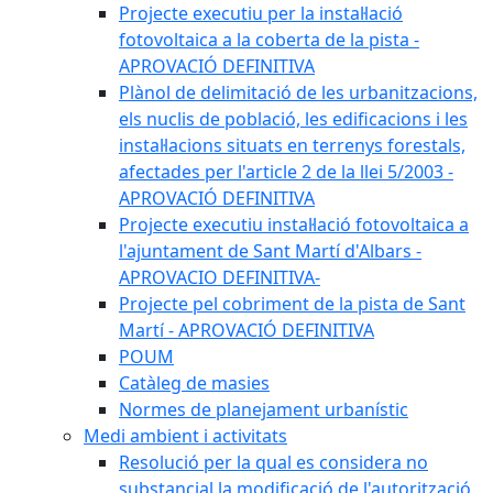
Projecte executiu per la instal·lació
fotovoltaica a la coberta de la pista -
APROVACIÓ DEFINITIVA
Plànol de delimitació de les urbanitzacions,
els nuclis de població, les edificacions i les
instal·lacions situats en terrenys forestals,
afectades per l'article 2 de la llei 5/2003 -
APROVACIÓ DEFINITIVA
Projecte executiu instal·lació fotovoltaica a
l'ajuntament de Sant Martí d'Albars -
APROVACIO DEFINITIVA-
Projecte pel cobriment de la pista de Sant
Martí - APROVACIÓ DEFINITIVA
POUM
Catàleg de masies
Normes de planejament urbanístic
Medi ambient i activitats
Resolució per la qual es considera no
substancial la modificació de l'autorització