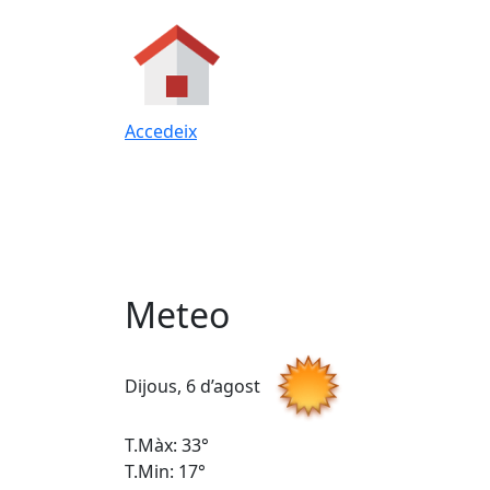
Accedeix
Meteo
Dijous, 6 d’agost
T.Màx: 33°
T.Min: 17°