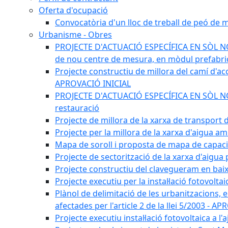
Oferta d'ocupació
Convocatòria d'un lloc de treball de peó de
Urbanisme - Obres
PROJECTE D'ACTUACIÓ ESPECÍFICA EN SÒL NO U
de nou centre de mesura, en mòdul prefabricat
Projecte constructiu de millora del camí d'accé
APROVACIÓ INICIAL
PROJECTE D'ACTUACIÓ ESPECÍFICA EN SÒL NO UR
restauració
Projecte de millora de la xarxa de transport
Projecte per la millora de la xarxa d'aigua a
Mapa de soroll i proposta de mapa de capac
Projecte de sectorització de la xarxa d'aigua
Projecte constructiu del clavegueram en baix
Projecte executiu per la instal·lació fotovolt
Plànol de delimitació de les urbanitzacions, els
afectades per l'article 2 de la llei 5/2003 - 
Projecte executiu instal·lació fotovoltaica a