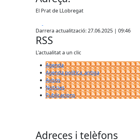
El Prat de LLobregat
Facebook
X
Darrera actualització: 27.06.2025 | 09:46
RSS
L'actualitat a un clic
Agenda
Agenda política_antiga
Avisos
Notícies
Publicacions
Adreces i telèfons