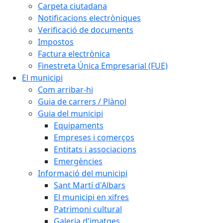
Carpeta ciutadana
Notificacions electròniques
Verificació de documents
Impostos
Factura electrònica
Finestreta Única Empresarial (FUE)
El municipi
Com arribar-hi
Guia de carrers / Plànol
Guia del municipi
Equipaments
Empreses i comerços
Entitats i associacions
Emergències
Informació del municipi
Sant Martí d'Albars
El municipi en xifres
Patrimoni cultural
Galeria d'imatges