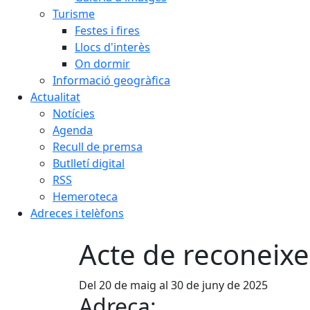
Turisme
Festes i fires
Llocs d'interès
On dormir
Informació geogràfica
Actualitat
Notícies
Agenda
Recull de premsa
Butlletí digital
RSS
Hemeroteca
Adreces i telèfons
Acte de reconeix
Del 20 de maig al 30 de juny de 2025
Adreça: