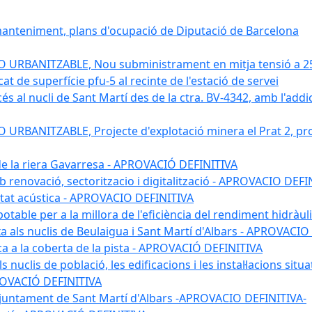
 manteniment, plans d'ocupació de Diputació de Barcelona
RBANITZABLE, Nou subministrament en mitja tensió a 25 kv
 de superfície pfu-5 al recinte de l'estació de servei
s al nucli de Sant Martí des de la ctra. BV-4342, amb l'addició
BANITZABLE, Projecte d'explotació minera el Prat 2, proj
 de la riera Gavarresa - APROVACIÓ DEFINITIVA
mb renovació, sectoritzacio i digitalització - APROVACIO DEFI
itat acústica - APROVACIO DEFINITIVA
 potable per a la millora de l'eficiència del rendiment hidrà
a als nuclis de Beulaigua i Sant Martí d'Albars - APROVACIO
aica a la coberta de la pista - APROVACIÓ DEFINITIVA
 nuclis de població, les edificacions i les instal·lacions situ
APROVACIÓ DEFINITIVA
 l'ajuntament de Sant Martí d'Albars -APROVACIO DEFINITIVA-