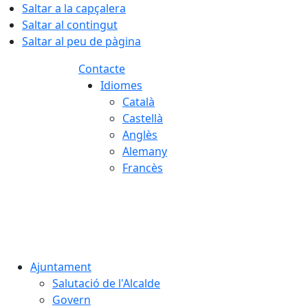
Saltar a la capçalera
Saltar al contingut
Saltar al peu de pàgina
Contacte
Idiomes
Català
Castellà
Anglès
Alemany
Francès
06.08.2026 | 09:33
Ajuntament
Salutació de l'Alcalde
Govern