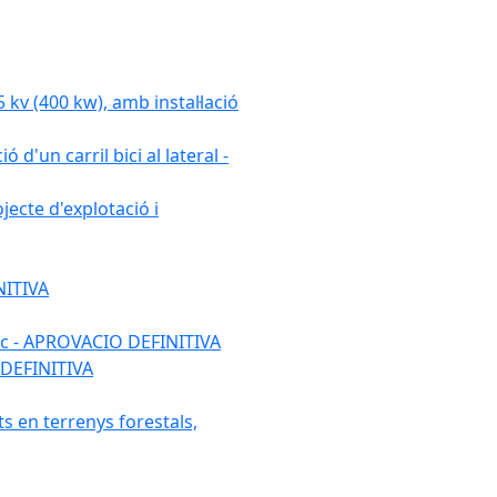
 (400 kw), amb instal·lació
 d'un carril bici al lateral -
ecte d'explotació i
NITIVA
ulic - APROVACIO DEFINITIVA
 DEFINITIVA
ats en terrenys forestals,