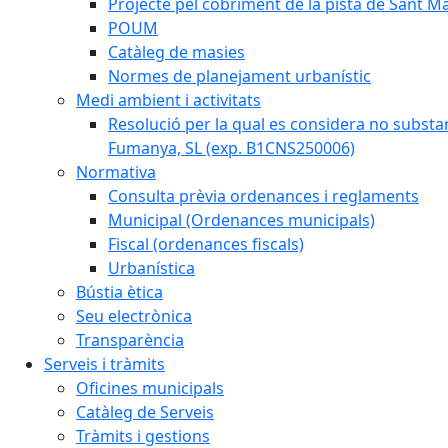
Projecte pel cobriment de la pista de Sant 
POUM
Catàleg de masies
Normes de planejament urbanístic
Medi ambient i activitats
Resolució per la qual es considera no subst
Fumanya, SL (exp. B1CNS250006)
Normativa
Consulta prèvia ordenances i reglaments
Municipal (Ordenances municipals)
Fiscal (ordenances fiscals)
Urbanística
Bústia ètica
Seu electrònica
Transparència
Serveis i tràmits
Oficines municipals
Catàleg de Serveis
Tràmits i gestions