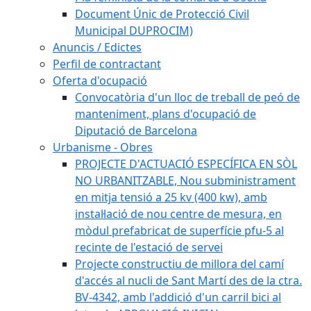
Document Únic de Protecció Civil
Municipal DUPROCIM)
Anuncis / Edictes
Perfil de contractant
Oferta d'ocupació
Convocatòria d'un lloc de treball de peó de
manteniment, plans d'ocupació de
Diputació de Barcelona
Urbanisme - Obres
PROJECTE D'ACTUACIÓ ESPECÍFICA EN SÒL
NO URBANITZABLE, Nou subministrament
en mitja tensió a 25 kv (400 kw), amb
instal·lació de nou centre de mesura, en
mòdul prefabricat de superfície pfu-5 al
recinte de l'estació de servei
Projecte constructiu de millora del camí
d'accés al nucli de Sant Martí des de la ctra.
BV-4342, amb l'addició d'un carril bici al