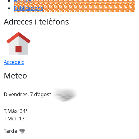
Notícies
Publicacions
Adreces i telèfons
Accedeix
Meteo
Divendres, 7 d’agost
D
T.Màx: 34°
T
T.Min: 17°
T
Tarda
T