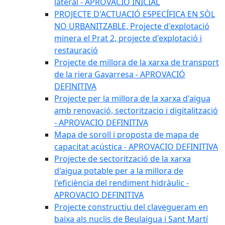
lateral - APROVACIÓ INICIAL
PROJECTE D'ACTUACIÓ ESPECÍFICA EN SÒL
NO URBANITZABLE, Projecte d'explotació
minera el Prat 2, projecte d'explotació i
restauració
Projecte de millora de la xarxa de transport
de la riera Gavarresa - APROVACIÓ
DEFINITIVA
Projecte per la millora de la xarxa d'aigua
amb renovació, sectoritzacio i digitalització
- APROVACIO DEFINITIVA
Mapa de soroll i proposta de mapa de
capacitat acústica - APROVACIO DEFINITIVA
Projecte de sectorització de la xarxa
d'aigua potable per a la millora de
l'eficiència del rendiment hidràulic -
APROVACIO DEFINITIVA
Projecte constructiu del clavegueram en
baixa als nuclis de Beulaigua i Sant Martí