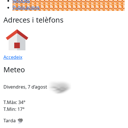
Notícies
Publicacions
Adreces i telèfons
Accedeix
Meteo
Divendres, 7 d’agost
D
T.Màx: 34°
T
T.Min: 17°
T
Tarda
T