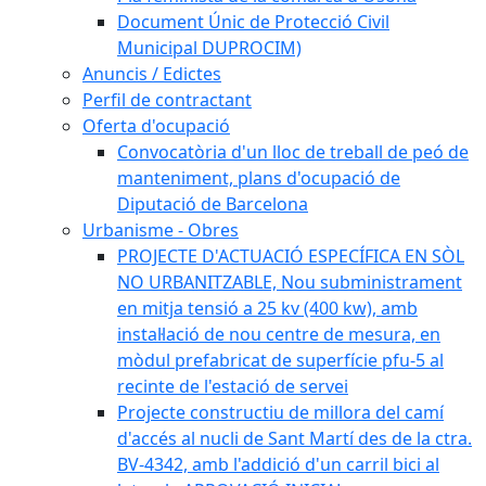
Document Únic de Protecció Civil
Municipal DUPROCIM)
Anuncis / Edictes
Perfil de contractant
Oferta d'ocupació
Convocatòria d'un lloc de treball de peó de
manteniment, plans d'ocupació de
Diputació de Barcelona
Urbanisme - Obres
PROJECTE D'ACTUACIÓ ESPECÍFICA EN SÒL
NO URBANITZABLE, Nou subministrament
en mitja tensió a 25 kv (400 kw), amb
instal·lació de nou centre de mesura, en
mòdul prefabricat de superfície pfu-5 al
recinte de l'estació de servei
Projecte constructiu de millora del camí
d'accés al nucli de Sant Martí des de la ctra.
BV-4342, amb l'addició d'un carril bici al