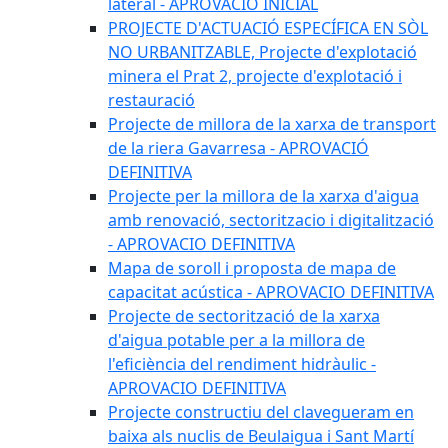
lateral - APROVACIÓ INICIAL
PROJECTE D'ACTUACIÓ ESPECÍFICA EN SÒL
NO URBANITZABLE, Projecte d'explotació
minera el Prat 2, projecte d'explotació i
restauració
Projecte de millora de la xarxa de transport
de la riera Gavarresa - APROVACIÓ
DEFINITIVA
Projecte per la millora de la xarxa d'aigua
amb renovació, sectoritzacio i digitalització
- APROVACIO DEFINITIVA
Mapa de soroll i proposta de mapa de
capacitat acústica - APROVACIO DEFINITIVA
Projecte de sectorització de la xarxa
d'aigua potable per a la millora de
l'eficiència del rendiment hidràulic -
APROVACIO DEFINITIVA
Projecte constructiu del clavegueram en
baixa als nuclis de Beulaigua i Sant Martí