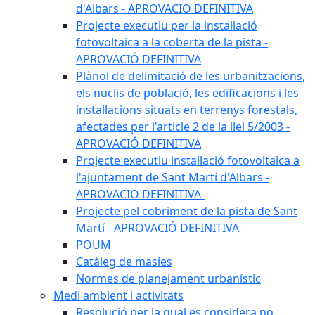
d'Albars - APROVACIO DEFINITIVA
Projecte executiu per la instal·lació
fotovoltaica a la coberta de la pista -
APROVACIÓ DEFINITIVA
Plànol de delimitació de les urbanitzacions,
els nuclis de població, les edificacions i les
instal·lacions situats en terrenys forestals,
afectades per l'article 2 de la llei 5/2003 -
APROVACIÓ DEFINITIVA
Projecte executiu instal·lació fotovoltaica a
l'ajuntament de Sant Martí d'Albars -
APROVACIO DEFINITIVA-
Projecte pel cobriment de la pista de Sant
Martí - APROVACIÓ DEFINITIVA
POUM
Catàleg de masies
Normes de planejament urbanístic
Medi ambient i activitats
Resolució per la qual es considera no