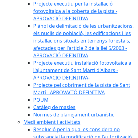
Projecte executiu per la instal·lació
fotovoltaica a la coberta de la pista -
APROVACIÓ DEFINITIVA
Plànol de delimitació de les urbanitzacions,
els nuclis de població, les edificacions i les
instal·lacions situats en terrenys forestals,
afectades per l'article 2 de la llei 5/2003 -
APROVACIÓ DEFINITIVA
Projecte executiu instal·lació fotovoltaica a
l'ajuntament de Sant Martí d'Albars -
APROVACIO DEFINITIVA-
Projecte pel cobriment de la pista de Sant
Martí - APROVACIÓ DEFINITIVA
POUM
Catàleg de masies
Normes de planejament urbanístic
Medi ambient i activitats
Resolució per la qual es considera no
substancial la modificació de l'autorització