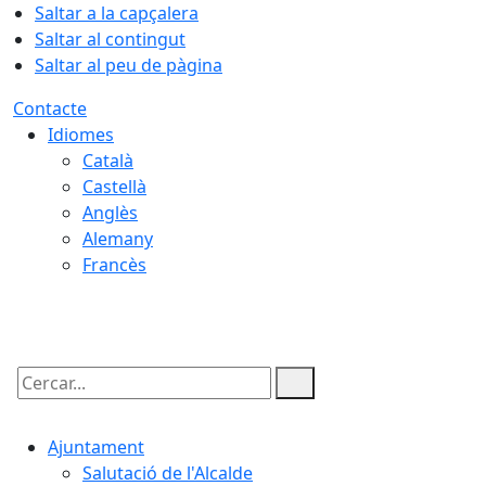
Saltar a la capçalera
Saltar al contingut
Saltar al peu de pàgina
Contacte
Idiomes
Català
Castellà
Anglès
Alemany
Francès
07.08.2026 | 20:49
Cercar:
Ajuntament
Salutació de l'Alcalde