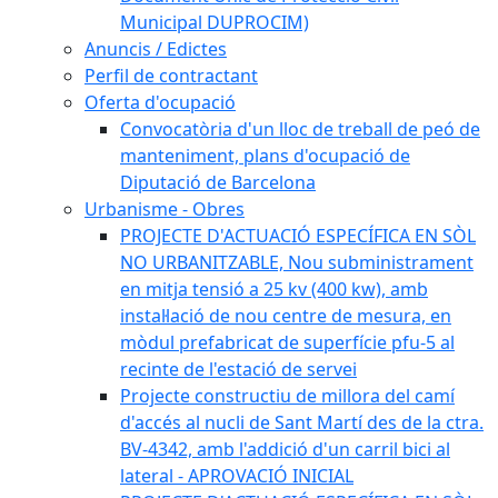
Municipal DUPROCIM)
Anuncis / Edictes
Perfil de contractant
Oferta d'ocupació
Convocatòria d'un lloc de treball de peó de
manteniment, plans d'ocupació de
Diputació de Barcelona
Urbanisme - Obres
PROJECTE D'ACTUACIÓ ESPECÍFICA EN SÒL
NO URBANITZABLE, Nou subministrament
en mitja tensió a 25 kv (400 kw), amb
instal·lació de nou centre de mesura, en
mòdul prefabricat de superfície pfu-5 al
recinte de l'estació de servei
Projecte constructiu de millora del camí
d'accés al nucli de Sant Martí des de la ctra.
BV-4342, amb l'addició d'un carril bici al
lateral - APROVACIÓ INICIAL