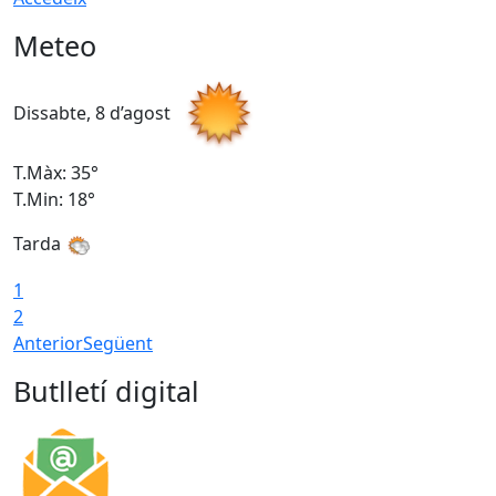
Meteo
Dissabte, 8 d’agost
D
T.Màx: 35°
T
T.Min: 18°
T
Tarda
T
1
2
Anterior
Següent
Butlletí digital