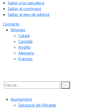
Saltar a la capçalera
Saltar al contingut
Saltar al peu de pàgina
Contacte
Idiomes
Català
Castellà
Anglès
Alemany
Francès
09.08.2026 | 08:02
Cercar:
Ajuntament
Salutació de l'Alcalde