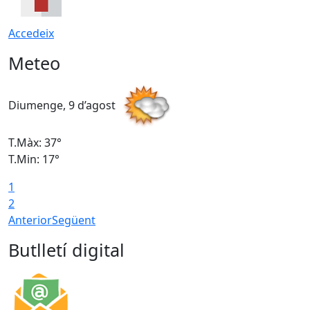
Accedeix
Meteo
Diumenge, 9 d’agost
D
T.Màx: 37°
T
T.Min: 17°
T
1
T
2
Anterior
Següent
Butlletí digital