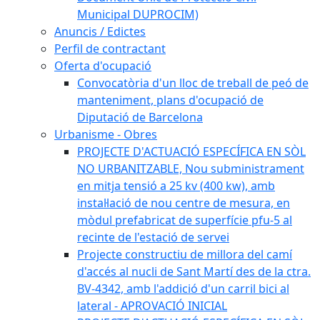
Municipal DUPROCIM)
Anuncis / Edictes
Perfil de contractant
Oferta d'ocupació
Convocatòria d'un lloc de treball de peó de
manteniment, plans d'ocupació de
Diputació de Barcelona
Urbanisme - Obres
PROJECTE D'ACTUACIÓ ESPECÍFICA EN SÒL
NO URBANITZABLE, Nou subministrament
en mitja tensió a 25 kv (400 kw), amb
instal·lació de nou centre de mesura, en
mòdul prefabricat de superfície pfu-5 al
recinte de l'estació de servei
Projecte constructiu de millora del camí
d'accés al nucli de Sant Martí des de la ctra.
BV-4342, amb l'addició d'un carril bici al
lateral - APROVACIÓ INICIAL