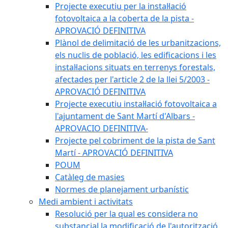
Projecte executiu per la instal·lació
fotovoltaica a la coberta de la pista -
APROVACIÓ DEFINITIVA
Plànol de delimitació de les urbanitzacions,
els nuclis de població, les edificacions i les
instal·lacions situats en terrenys forestals,
afectades per l'article 2 de la llei 5/2003 -
APROVACIÓ DEFINITIVA
Projecte executiu instal·lació fotovoltaica a
l'ajuntament de Sant Martí d'Albars -
APROVACIO DEFINITIVA-
Projecte pel cobriment de la pista de Sant
Martí - APROVACIÓ DEFINITIVA
POUM
Catàleg de masies
Normes de planejament urbanístic
Medi ambient i activitats
Resolució per la qual es considera no
substancial la modificació de l'autorització