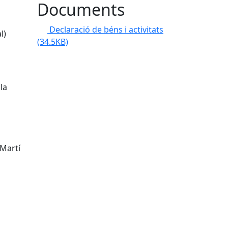
Documents
Declaració de béns i activitats
l)
(34.5KB)
la
 Martí