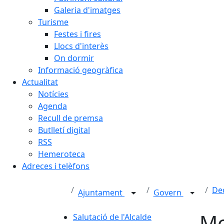
Galeria d'imatges
Turisme
Festes i fires
Llocs d'interès
On dormir
Informació geogràfica
Actualitat
Notícies
Agenda
Recull de premsa
Butlletí digital
RSS
Hemeroteca
Adreces i telèfons
Dec
Ajuntament
Govern
Mo
Salutació de l'Alcalde