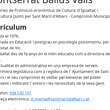
ries de Promoció econòmica; de Cultura; d'Igualtat; i
cultura (Junts per Sant Martí d'Albars - Compromís Municipa
rículum
a el 1976.
ada en Educació i postgrau en psicologia psicomotriu, per 
sitat de Vic.
ballat des de fa anys en el món educatiu com a directora de
.
actualitat és administrativa en una empresa de serveis.
primera legislatura com a regidora de l' Ajuntament de Sant
ars i el seu compromís és vetllar pel benestar del poble
ent i millorant l' entorn i les necessitats de la seva gent.
èfon:
938 530 101
eça electrònica:
st.martia@santmartidalbars.cat
cebook
X