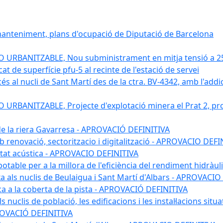
 manteniment, plans d'ocupació de Diputació de Barcelona
RBANITZABLE, Nou subministrament en mitja tensió a 25 kv
 de superfície pfu-5 al recinte de l'estació de servei
s al nucli de Sant Martí des de la ctra. BV-4342, amb l'addició
BANITZABLE, Projecte d'explotació minera el Prat 2, proj
 de la riera Gavarresa - APROVACIÓ DEFINITIVA
mb renovació, sectoritzacio i digitalització - APROVACIO DEFI
itat acústica - APROVACIO DEFINITIVA
 potable per a la millora de l'eficiència del rendiment hidrà
a als nuclis de Beulaigua i Sant Martí d'Albars - APROVACIO
aica a la coberta de la pista - APROVACIÓ DEFINITIVA
 nuclis de població, les edificacions i les instal·lacions situ
APROVACIÓ DEFINITIVA