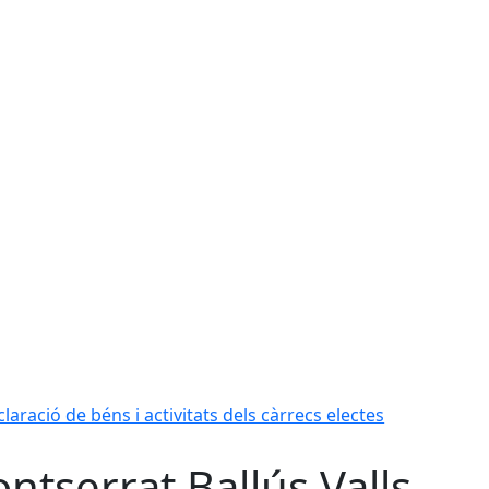
laració de béns i activitats dels càrrecs electes
ntserrat Ballús Valls