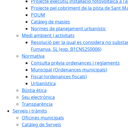
Projecte executiu instal·lació fotovoltaica a
Projecte pel cobriment de la pista de Sant 
POUM
Catàleg de masies
Normes de planejament urbanístic
Medi ambient i activitats
Resolució per la qual es considera no subst
Fumanya, SL (exp. B1CNS250006)
Normativa
Consulta prèvia ordenances i reglaments
Municipal (Ordenances municipals)
Fiscal (ordenances fiscals)
Urbanística
Bústia ètica
Seu electrònica
Transparència
Serveis i tràmits
Oficines municipals
Catàleg de Serveis