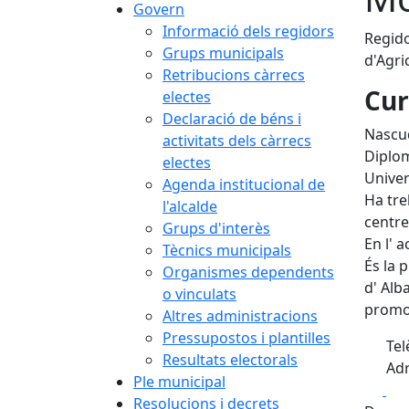
Govern
Informació dels regidors
Regido
Grups municipals
d'Agri
Retribucions càrrecs
Cur
electes
Declaració de béns i
Nascud
activitats dels càrrecs
Diplom
electes
Univer
Agenda institucional de
Ha tre
l'alcalde
centre
Grups d'interès
En l' 
Tècnics municipals
És la 
Organismes dependents
d' Alb
o vinculats
promov
Altres administracions
Pressupostos i plantilles
Tel
Resultats electorals
Adr
Ple municipal
Fa
Resolucions i decrets