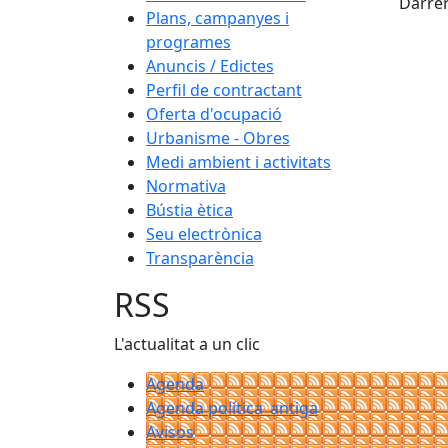
Darrer
Plans, campanyes i
programes
Anuncis / Edictes
Perfil de contractant
Oferta d'ocupació
Urbanisme - Obres
Medi ambient i activitats
Normativa
Bústia ètica
Seu electrònica
Transparència
RSS
L'actualitat a un clic
Agenda
Agenda política_antiga
Avisos