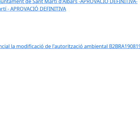
 l'ajuntament de Sant Martí d'Albars -APROVACIO DEFINITIVA-
Martí - APROVACIÓ DEFINITIVA
ancial la modificació de l'autorització ambiental B2BRA190