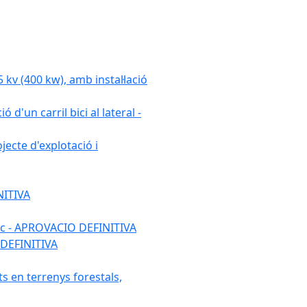
 (400 kw), amb instal·lació
 d'un carril bici al lateral -
ecte d'explotació i
NITIVA
ulic - APROVACIO DEFINITIVA
 DEFINITIVA
ats en terrenys forestals,