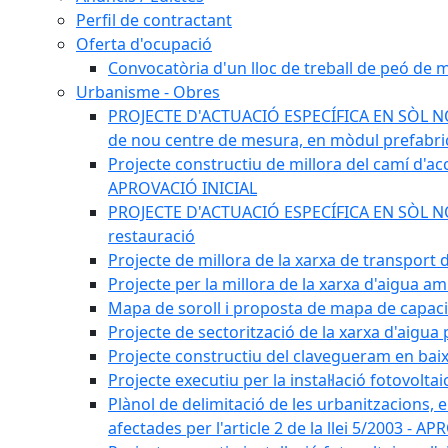
Perfil de contractant
Oferta d'ocupació
Convocatòria d'un lloc de treball de peó de
Urbanisme - Obres
PROJECTE D'ACTUACIÓ ESPECÍFICA EN SÒL NO U
de nou centre de mesura, en mòdul prefabricat
Projecte constructiu de millora del camí d'accé
APROVACIÓ INICIAL
PROJECTE D'ACTUACIÓ ESPECÍFICA EN SÒL NO UR
restauració
Projecte de millora de la xarxa de transport
Projecte per la millora de la xarxa d'aigua a
Mapa de soroll i proposta de mapa de capac
Projecte de sectorització de la xarxa d'aigua
Projecte constructiu del clavegueram en baix
Projecte executiu per la instal·lació fotovolt
Plànol de delimitació de les urbanitzacions, els
afectades per l'article 2 de la llei 5/2003 - 