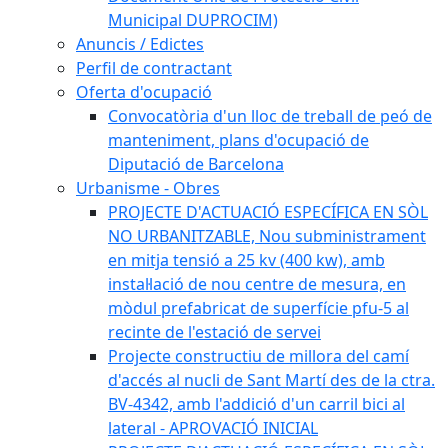
Municipal DUPROCIM)
Anuncis / Edictes
Perfil de contractant
Oferta d'ocupació
Convocatòria d'un lloc de treball de peó de
manteniment, plans d'ocupació de
Diputació de Barcelona
Urbanisme - Obres
PROJECTE D'ACTUACIÓ ESPECÍFICA EN SÒL
NO URBANITZABLE, Nou subministrament
en mitja tensió a 25 kv (400 kw), amb
instal·lació de nou centre de mesura, en
mòdul prefabricat de superfície pfu-5 al
recinte de l'estació de servei
Projecte constructiu de millora del camí
d'accés al nucli de Sant Martí des de la ctra.
BV-4342, amb l'addició d'un carril bici al
lateral - APROVACIÓ INICIAL