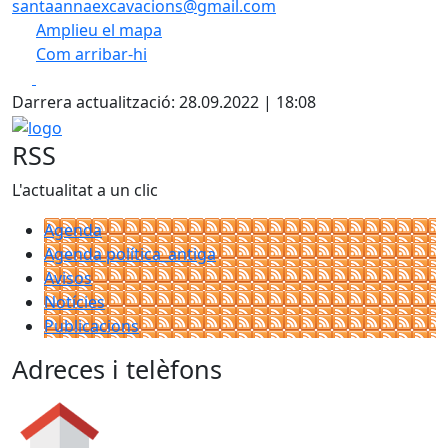
santaannaexcavacions@gmail.com
Amplieu el mapa
Com arribar-hi
Leaflet
| ©
OpenStreetMap
contributors
Facebook
X
+
Darrera actualització: 28.09.2022 | 18:08
−
logo
RSS
L'actualitat a un clic
Agenda
Agenda política_antiga
Avisos
Notícies
Publicacions
Adreces i telèfons