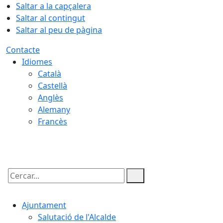
Saltar a la capçalera
Saltar al contingut
Saltar al peu de pàgina
Contacte
Idiomes
Català
Castellà
Anglès
Alemany
Francès
08.08.2026 | 07:17
Cercar:
Ajuntament
Salutació de l'Alcalde