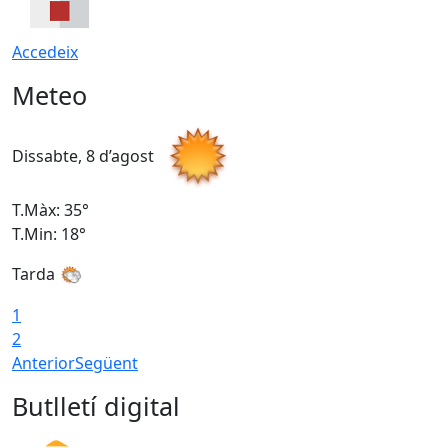
Accedeix
Meteo
Dissabte, 8 d’agost
D
T.Màx: 35°
T
T.Min: 18°
T
Tarda
T
1
2
Anterior
Següent
Butlletí digital