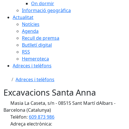
On dormir
Informació geogràfica
Actualitat
Notícies
Agenda
Recull de premsa
Butlletí digital
RSS
Hemeroteca
Adreces i telèfons
Adreces i telèfons
Excavacions Santa Anna
Masia La Caseta, s/n - 08515 Sant Martí dAlbars -
Barcelona (Catalunya)
Telèfon:
609 873 986
Adreça electrònica: