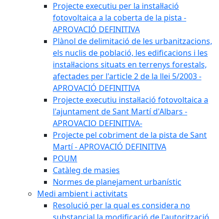
Projecte executiu per la instal·lació
fotovoltaica a la coberta de la pista -
APROVACIÓ DEFINITIVA
Plànol de delimitació de les urbanitzacions,
els nuclis de població, les edificacions i les
instal·lacions situats en terrenys forestals,
afectades per l'article 2 de la llei 5/2003 -
APROVACIÓ DEFINITIVA
Projecte executiu instal·lació fotovoltaica a
l'ajuntament de Sant Martí d'Albars -
APROVACIO DEFINITIVA-
Projecte pel cobriment de la pista de Sant
Martí - APROVACIÓ DEFINITIVA
POUM
Catàleg de masies
Normes de planejament urbanístic
Medi ambient i activitats
Resolució per la qual es considera no
substancial la modificació de l'autorització