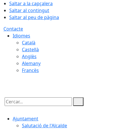
Saltar a la capçalera
Saltar al contingut
Saltar al peu de pàgina
Contacte
Idiomes
Català
Castellà
Anglès
Alemany
Francès
08.08.2026 | 08:51
Cercar:
Ajuntament
Salutació de l'Alcalde