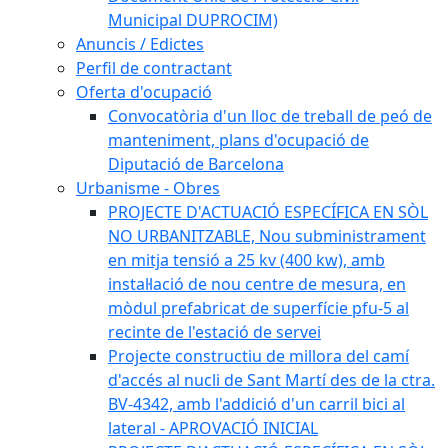
Municipal DUPROCIM)
Anuncis / Edictes
Perfil de contractant
Oferta d'ocupació
Convocatòria d'un lloc de treball de peó de
manteniment, plans d'ocupació de
Diputació de Barcelona
Urbanisme - Obres
PROJECTE D'ACTUACIÓ ESPECÍFICA EN SÒL
NO URBANITZABLE, Nou subministrament
en mitja tensió a 25 kv (400 kw), amb
instal·lació de nou centre de mesura, en
mòdul prefabricat de superfície pfu-5 al
recinte de l'estació de servei
Projecte constructiu de millora del camí
d'accés al nucli de Sant Martí des de la ctra.
BV-4342, amb l'addició d'un carril bici al
lateral - APROVACIÓ INICIAL