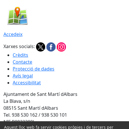
Accedeix
Xarxes socials:
Crèdits
Contacte
Protecció de dades
Avís legal
Accessibilitat
Ajuntament de Sant Martí dAlbars
La Blava, s/n
08515 Sant Martí dAlbars
Tel. 938 530 162 / 938 530 101
NIF P0822300J
Aquest lloc web fa servir cookies pròpies i de tercers per