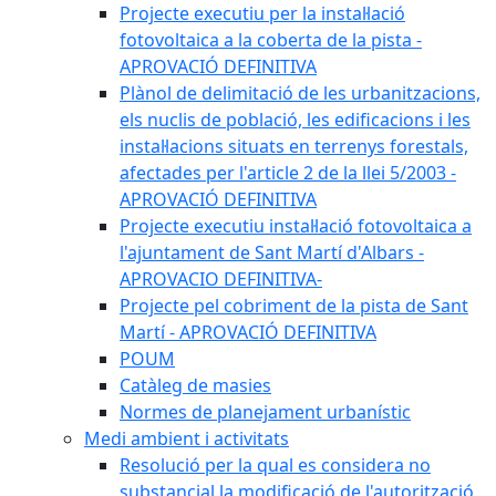
Projecte executiu per la instal·lació
fotovoltaica a la coberta de la pista -
APROVACIÓ DEFINITIVA
Plànol de delimitació de les urbanitzacions,
els nuclis de població, les edificacions i les
instal·lacions situats en terrenys forestals,
afectades per l'article 2 de la llei 5/2003 -
APROVACIÓ DEFINITIVA
Projecte executiu instal·lació fotovoltaica a
l'ajuntament de Sant Martí d'Albars -
APROVACIO DEFINITIVA-
Projecte pel cobriment de la pista de Sant
Martí - APROVACIÓ DEFINITIVA
POUM
Catàleg de masies
Normes de planejament urbanístic
Medi ambient i activitats
Resolució per la qual es considera no
substancial la modificació de l'autorització