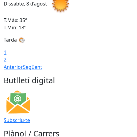
Dissabte, 8 d’agost
D
T.Màx: 35°
T
T.Min: 18°
T
Tarda
T
1
2
Anterior
Següent
Butlletí digital
Subscriu-te
Plànol / Carrers