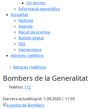
On dormir
Informació geogràfica
Actualitat
Notícies
Agenda
Recull de premsa
Butlletí digital
RSS
Hemeroteca
Adreces i telèfons
Adreces i telèfons
Bombers de la Generalitat
Telèfon:
112
Facebook
X
Darrera actualització: 1.09.2020 | 11:59
Logotip de Bombers