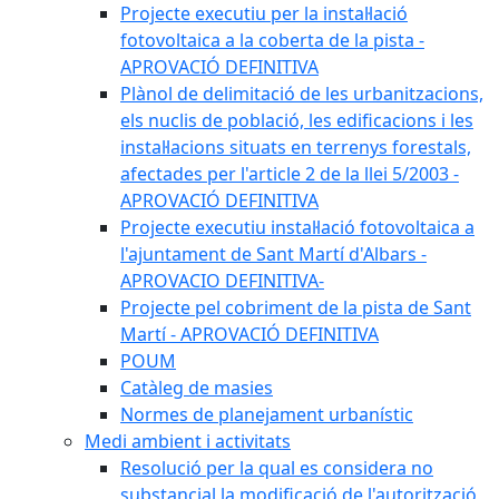
Projecte executiu per la instal·lació
fotovoltaica a la coberta de la pista -
APROVACIÓ DEFINITIVA
Plànol de delimitació de les urbanitzacions,
els nuclis de població, les edificacions i les
instal·lacions situats en terrenys forestals,
afectades per l'article 2 de la llei 5/2003 -
APROVACIÓ DEFINITIVA
Projecte executiu instal·lació fotovoltaica a
l'ajuntament de Sant Martí d'Albars -
APROVACIO DEFINITIVA-
Projecte pel cobriment de la pista de Sant
Martí - APROVACIÓ DEFINITIVA
POUM
Catàleg de masies
Normes de planejament urbanístic
Medi ambient i activitats
Resolució per la qual es considera no
substancial la modificació de l'autorització