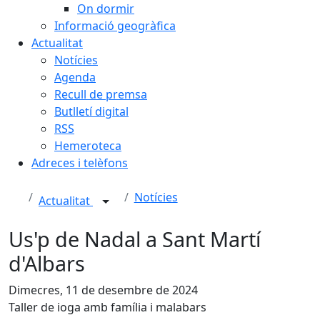
On dormir
Informació geogràfica
Actualitat
Notícies
Agenda
Recull de premsa
Butlletí digital
RSS
Hemeroteca
Adreces i telèfons
Notícies
Actualitat
Us'p de Nadal a Sant Martí
d'Albars
Dimecres, 11 de desembre de 2024
Taller de ioga amb família i malabars