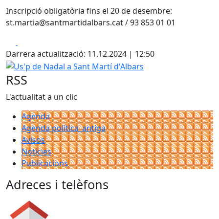
Inscripció obligatòria fins el 20 de desembre:
st.martia@santmartidalbars.cat / 93 853 01 01
Facebook
X
Darrera actualització: 11.12.2024 | 12:50
Us'p de Nadal a Sant Martí d'Albars
RSS
L'actualitat a un clic
Agenda
Agenda política_antiga
Avisos
Notícies
Publicacions
Adreces i telèfons