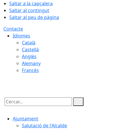
Saltar a la capçalera
Saltar al contingut
Saltar al peu de pàgina
Contacte
Idiomes
Català
Castellà
Anglès
Alemany
Francès
06.08.2026 | 16:49
Cercar:
Ajuntament
Salutació de l'Alcalde