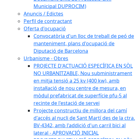
Municipal DUPROCIM)
Anuncis / Edictes
Perfil de contractant
Oferta d'ocupació
Convocatòria d'un lloc de treball de peó de
manteniment, plans d'ocupació de
Diputació de Barcelona
Urbanisme - Obres
PROJECTE D'ACTUACIÓ ESPECÍFICA EN SÒL
NO URBANITZABLE, Nou subministrament
en mitja tensió a 25 kv (400 kw), amb
instal·lació de nou centre de mesura, en
mòdul prefabricat de superfície pfu-5 al
recinte de l'estació de servei
Projecte constructiu de millora del camí
d'accés al nucli de Sant Martí des de la ctra.
BV-4342, amb l'addició d'un carril bici al
lateral - APROVACIÓ INICIAL