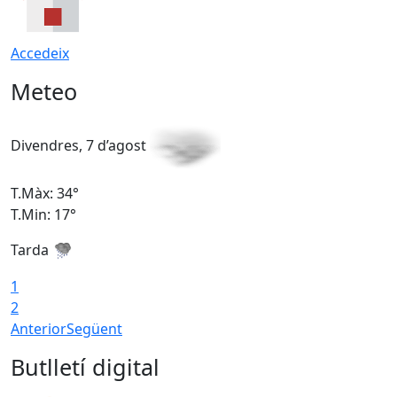
Accedeix
Meteo
Divendres, 7 d’agost
D
T.Màx: 34°
T
T.Min: 17°
T
Tarda
T
1
2
Anterior
Següent
Butlletí digital