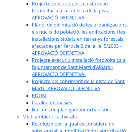
Projecte executiu per la instal·lació
fotovoltaica a la coberta de la pista -
APROVACIÓ DEFINITIVA
Plànol de delimitació de les urbanitzacions,
els nuclis de població, les edificacions i les
instal·lacions situats en terrenys forestals,
afectades per l'article 2 de la llei 5/2003 -
APROVACIÓ DEFINITIVA
Projecte executiu instal·lació fotovoltaica a
l'ajuntament de Sant Martí d'Albars -
APROVACIO DEFINITIVA-
Projecte pel cobriment de la pista de Sant
Martí - APROVACIÓ DEFINITIVA
POUM
Catàleg de masies
Normes de planejament urbanístic
Medi ambient i activitats
Resolució per la qual es considera no
substancial la modificació de l'autorització