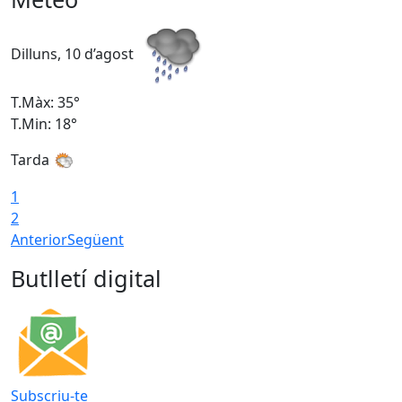
Dilluns, 10 d’agost
D
T.Màx: 35°
T
T.Min: 18°
T
Tarda
T
1
2
Anterior
Següent
Butlletí digital
Subscriu-te