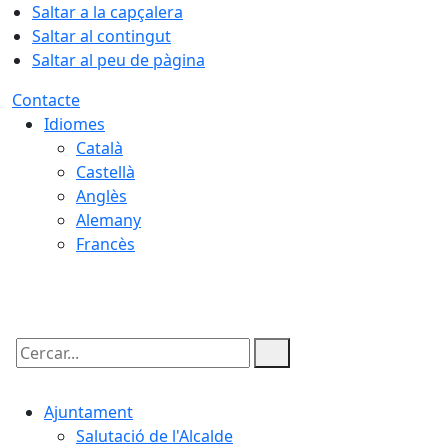
Saltar a la capçalera
Saltar al contingut
Saltar al peu de pàgina
Contacte
Idiomes
Català
Castellà
Anglès
Alemany
Francès
10.08.2026 | 01:43
Cercar:
Ajuntament
Salutació de l'Alcalde