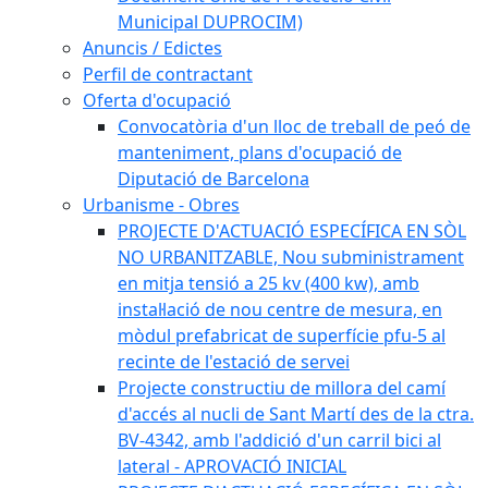
Municipal DUPROCIM)
Anuncis / Edictes
Perfil de contractant
Oferta d'ocupació
Convocatòria d'un lloc de treball de peó de
manteniment, plans d'ocupació de
Diputació de Barcelona
Urbanisme - Obres
PROJECTE D'ACTUACIÓ ESPECÍFICA EN SÒL
NO URBANITZABLE, Nou subministrament
en mitja tensió a 25 kv (400 kw), amb
instal·lació de nou centre de mesura, en
mòdul prefabricat de superfície pfu-5 al
recinte de l'estació de servei
Projecte constructiu de millora del camí
d'accés al nucli de Sant Martí des de la ctra.
BV-4342, amb l'addició d'un carril bici al
lateral - APROVACIÓ INICIAL