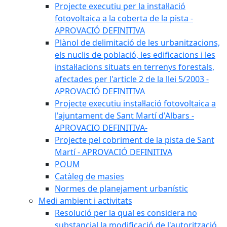
Projecte executiu per la instal·lació
fotovoltaica a la coberta de la pista -
APROVACIÓ DEFINITIVA
Plànol de delimitació de les urbanitzacions,
els nuclis de població, les edificacions i les
instal·lacions situats en terrenys forestals,
afectades per l'article 2 de la llei 5/2003 -
APROVACIÓ DEFINITIVA
Projecte executiu instal·lació fotovoltaica a
l'ajuntament de Sant Martí d'Albars -
APROVACIO DEFINITIVA-
Projecte pel cobriment de la pista de Sant
Martí - APROVACIÓ DEFINITIVA
POUM
Catàleg de masies
Normes de planejament urbanístic
Medi ambient i activitats
Resolució per la qual es considera no
substancial la modificació de l'autorització