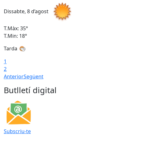
Dissabte, 8 d’agost
D
T.Màx: 35°
T
T.Min: 18°
T
Tarda
T
1
2
Anterior
Següent
Butlletí digital
Subscriu-te