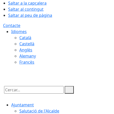
Saltar a la capçalera
Saltar al contingut
Saltar al peu de pàgina
Contacte
Idiomes
Català
Castellà
Anglès
Alemany
Francès
08.08.2026 | 07:53
Cercar:
Ajuntament
Salutació de l'Alcalde