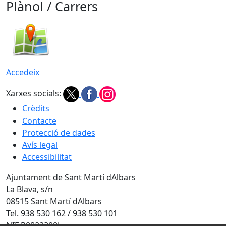
Plànol / Carrers
Accedeix
Xarxes socials:
Crèdits
Contacte
Protecció de dades
Avís legal
Accessibilitat
Ajuntament de Sant Martí dAlbars
La Blava, s/n
08515 Sant Martí dAlbars
Tel. 938 530 162 / 938 530 101
NIF P0822300J