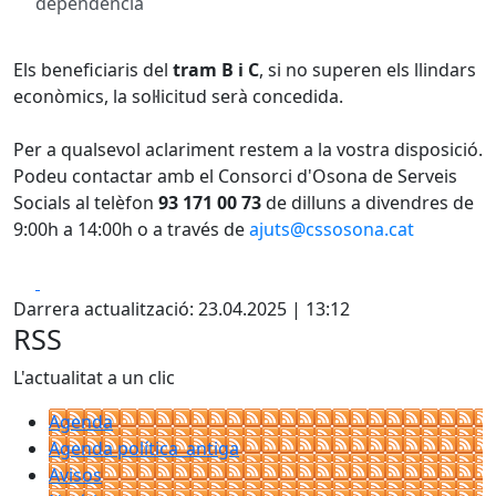
dependència
Els beneficiaris del
tram B i C
, si no superen els llindars
econòmics, la sol·licitud serà concedida.
Per a qualsevol aclariment restem a la vostra disposició.
Podeu contactar amb el Consorci d'Osona de Serveis
Socials al telèfon
93 171 00 73
de dilluns a divendres de
9:00h a 14:00h o a través de
ajuts@cssosona.cat
Facebook
X
Darrera actualització: 23.04.2025 | 13:12
RSS
L'actualitat a un clic
Agenda
Agenda política_antiga
Avisos