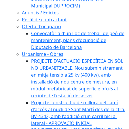
Municipal DUPROCIM)
Anuncis / Edictes
Perfil de contractant
Oferta d'ocupació
Convocatòria d'un lloc de treball de peó de
manteniment, plans d'ocupació de
Diputació de Barcelona
Urbanisme - Obres
PROJECTE D'ACTUACIÓ ESPECÍFICA EN SÒL
NO URBANITZABLE, Nou subministrament
en mitja tensió a 25 kv (400 kw), amb
instal·lació de nou centre de mesura, en
mòdul prefabricat de superfície pfu-5 al
recinte de l'estació de servei
Projecte constructiu de millora del camí
d'accés al nucli de Sant Martí des de la ctra.
BV-4342, amb l'addició d'un carril bici al
lateral - APROVACIÓ INICIAL