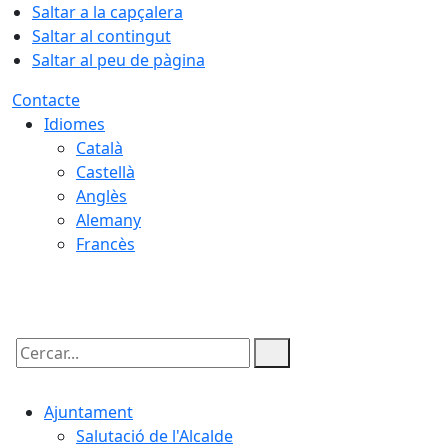
Saltar a la capçalera
Saltar al contingut
Saltar al peu de pàgina
Contacte
Idiomes
Català
Castellà
Anglès
Alemany
Francès
08.08.2026 | 14:33
Cercar:
Ajuntament
Salutació de l'Alcalde