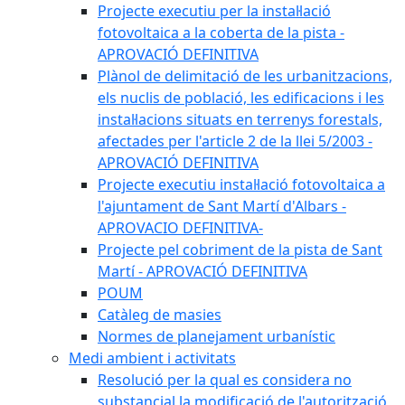
Projecte executiu per la instal·lació
fotovoltaica a la coberta de la pista -
APROVACIÓ DEFINITIVA
Plànol de delimitació de les urbanitzacions,
els nuclis de població, les edificacions i les
instal·lacions situats en terrenys forestals,
afectades per l'article 2 de la llei 5/2003 -
APROVACIÓ DEFINITIVA
Projecte executiu instal·lació fotovoltaica a
l'ajuntament de Sant Martí d'Albars -
APROVACIO DEFINITIVA-
Projecte pel cobriment de la pista de Sant
Martí - APROVACIÓ DEFINITIVA
POUM
Catàleg de masies
Normes de planejament urbanístic
Medi ambient i activitats
Resolució per la qual es considera no
substancial la modificació de l'autorització