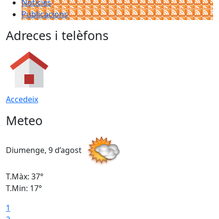
Notícies
Publicacions
Adreces i telèfons
Accedeix
Meteo
Diumenge, 9 d’agost
D
T.Màx: 37°
T
T.Min: 17°
T
1
T