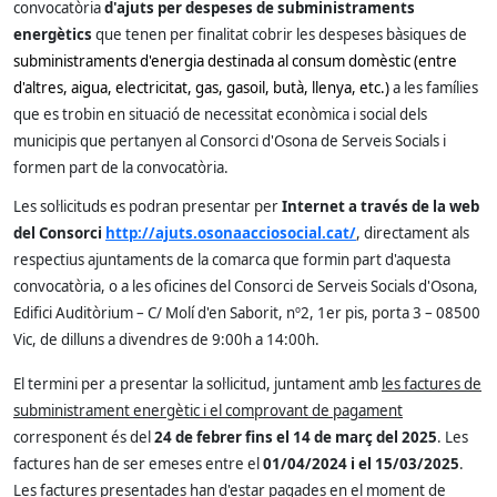
convocatòria
d'ajuts per despeses de subministraments
energètics
que tenen per finalitat cobrir les despeses bàsiques de
subministraments d'energia destinada al consum domèstic (entre
d'altres, aigua, electricitat, gas, gasoil, butà, llenya, etc.)
a les famílies
que es trobin en situació de necessitat econòmica i social dels
municipis que pertanyen al Consorci d'Osona de Serveis Socials i
formen part de la convocatòria.
Les sol·licituds es podran presentar per
Internet a través de la web
del Consorci
http://ajuts.osonaacciosocial.cat/
, directament als
respectius ajuntaments de la comarca que formin part d'aquesta
convocatòria, o a les oficines del Consorci de Serveis Socials d'Osona,
Edifici Auditòrium – C/ Molí d'en Saborit, nº2, 1er pis, porta 3 – 08500
Vic, de dilluns a divendres de 9:00h a 14:00h.
El termini per a presentar la sol·licitud, juntament amb
les factures de
subministrament energètic i el comprovant de pagament
corresponent és del
24 de febrer fins el 14 de març del 2025
. Les
factures han de ser emeses entre el
01/04/2024 i el 15/03/2025
.
Les factures presentades han d'estar pagades en el moment de