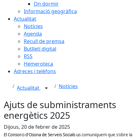
On dormir
Informació geogràfica
Actualitat
Notícies
Agenda
Recull de premsa
Butlletí digital
RSS
Hemeroteca
Adreces i telèfons
Notícies
Actualitat
Ajuts de subministraments
energètics 2025
Dijous, 20 de febrer de 2025
El Consorci d'Osona de Serveis Socials u
s comuniquem que s'obre la