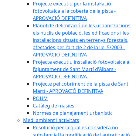
Projecte executiu per la instal·lació
fotovoltaica a la coberta de la pista -
APROVACIÓ DEFINITIVA
Plànol de delimitació de les urbanitzacions,
els nuclis de població, les edificacions i les
instal·lacions situats en terrenys forestals,
afectades per l'article 2 de la llei 5/2003 -
APROVACIÓ DEFINITIVA
Projecte executiu instal·lació fotovoltaica a
l'ajuntament de Sant Martí d'Albars -
APROVACIO DEFINITIVA-
Projecte pel cobriment de la pista de Sant
Martí - APROVACIÓ DEFINITIVA
POUM
Catàleg de masies
Normes de planejament urbanístic
Medi ambient i activitats
Resolució per la qual es considera no
substancial la modificació de l'autorització