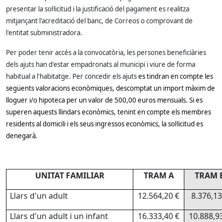
presentar la sol·licitud i la justificació del pagament es realitza
mitjançant l'acreditació del banc, de Correos o comprovant de
l'entitat subministradora.
Per poder tenir accés a la convocatòria, les persones beneficiàries
dels ajuts han d'estar empadronats al municipi i viure de forma
habitual a l'habitatge. Per concedir els ajuts
es tindran en compte les
següents valoracions econòmiques, descomptat un import màxim de
lloguer i/o hipoteca per un valor de 500,00 euros mensuals. Si es
superen aquests llindars econòmics, tenint en compte els membres
residents al domicili i els seus ingressos econòmics, la sol·licitud es
denegarà.
UNITAT FAMILIAR
TRAM A
TRAM 
Llars d'un adult
12.564,20 €
8.376,13
Llars d'un adult i un infant
16.333,40 €
10.888,9