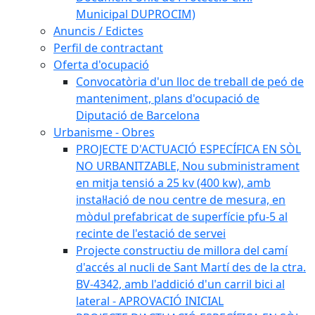
Municipal DUPROCIM)
Anuncis / Edictes
Perfil de contractant
Oferta d'ocupació
Convocatòria d'un lloc de treball de peó de
manteniment, plans d'ocupació de
Diputació de Barcelona
Urbanisme - Obres
PROJECTE D'ACTUACIÓ ESPECÍFICA EN SÒL
NO URBANITZABLE, Nou subministrament
en mitja tensió a 25 kv (400 kw), amb
instal·lació de nou centre de mesura, en
mòdul prefabricat de superfície pfu-5 al
recinte de l'estació de servei
Projecte constructiu de millora del camí
d'accés al nucli de Sant Martí des de la ctra.
BV-4342, amb l'addició d'un carril bici al
lateral - APROVACIÓ INICIAL