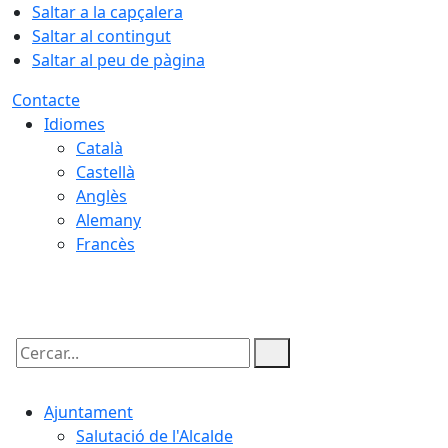
Saltar a la capçalera
Saltar al contingut
Saltar al peu de pàgina
Contacte
Idiomes
Català
Castellà
Anglès
Alemany
Francès
06.08.2026 | 04:16
Cercar:
Ajuntament
Salutació de l'Alcalde