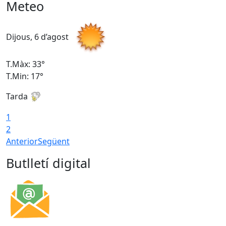
Meteo
Dijous, 6 d’agost
D
T.Màx: 33°
T
T.Min: 17°
T
Tarda
T
1
2
Anterior
Següent
Butlletí digital