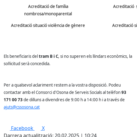
Acreditació de família
Acreditació s
nombrosa/monoparental
Acreditació situació violència de gènere
Acreditació 
Els beneficiaris del
tram B i C
, si no superen els llindars econòmics, la
sol·licitud serà concedida.
Per a qualsevol aclariment restem a la vostra disposició.
Podeu
contactar amb el Consorci d'Osona de Serveis Socials al telèfon
93
171 00 73
de dilluns a divendres de 9:00 h a 14:00 h i a través de
ajuts@cssosona.cat
Facebook
X
Darrera actualització: 20.02.2025 | 10:24