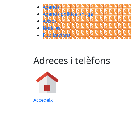
Agenda
Agenda política_antiga
Avisos
Notícies
Publicacions
Adreces i telèfons
Accedeix