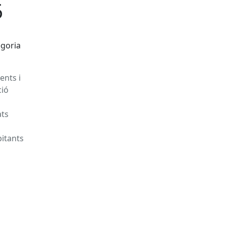
6
egoria
ents i
ció
ats
bitants