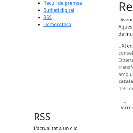
Re
Recull de premsa
Butlletí digital
RSS
Divend
Hemeroteca
Aquest
de mun
L'
XI e
consel
Oberta
transf
amb u
catal
dels m
Fa
Darrer
RSS
L'actualitat a un clic