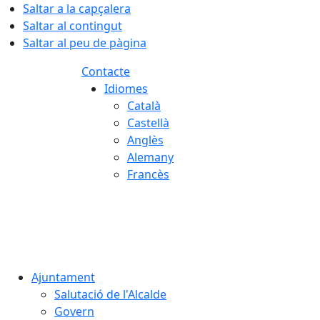
Saltar a la capçalera
Saltar al contingut
Saltar al peu de pàgina
Contacte
Idiomes
Català
Castellà
Anglès
Alemany
Francès
08.08.2026 | 20:59
Ajuntament
Salutació de l'Alcalde
Govern