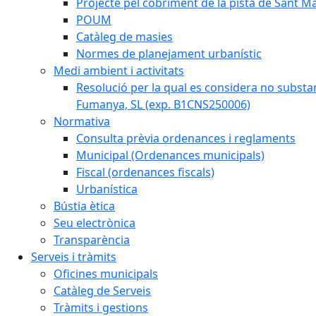
Projecte pel cobriment de la pista de Sant 
POUM
Catàleg de masies
Normes de planejament urbanístic
Medi ambient i activitats
Resolució per la qual es considera no subst
Fumanya, SL (exp. B1CNS250006)
Normativa
Consulta prèvia ordenances i reglaments
Municipal (Ordenances municipals)
Fiscal (ordenances fiscals)
Urbanística
Bústia ètica
Seu electrònica
Transparència
Serveis i tràmits
Oficines municipals
Catàleg de Serveis
Tràmits i gestions