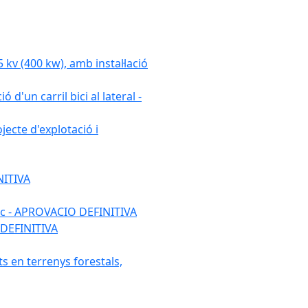
 (400 kw), amb instal·lació
 d'un carril bici al lateral -
ecte d'explotació i
NITIVA
ulic - APROVACIO DEFINITIVA
 DEFINITIVA
ats en terrenys forestals,