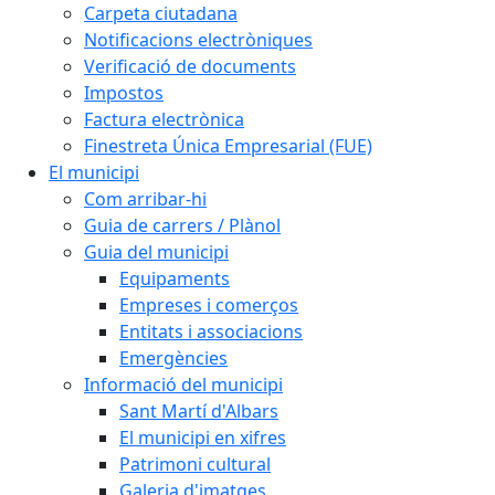
Carpeta ciutadana
Notificacions electròniques
Verificació de documents
Impostos
Factura electrònica
Finestreta Única Empresarial (FUE)
El municipi
Com arribar-hi
Guia de carrers / Plànol
Guia del municipi
Equipaments
Empreses i comerços
Entitats i associacions
Emergències
Informació del municipi
Sant Martí d'Albars
El municipi en xifres
Patrimoni cultural
Galeria d'imatges