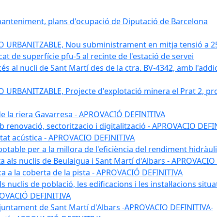
 manteniment, plans d'ocupació de Diputació de Barcelona
RBANITZABLE, Nou subministrament en mitja tensió a 25 kv
 de superfície pfu-5 al recinte de l'estació de servei
s al nucli de Sant Martí des de la ctra. BV-4342, amb l'addició
BANITZABLE, Projecte d'explotació minera el Prat 2, proj
 de la riera Gavarresa - APROVACIÓ DEFINITIVA
mb renovació, sectoritzacio i digitalització - APROVACIO DEFI
itat acústica - APROVACIO DEFINITIVA
 potable per a la millora de l'eficiència del rendiment hidrà
a als nuclis de Beulaigua i Sant Martí d'Albars - APROVACIO
aica a la coberta de la pista - APROVACIÓ DEFINITIVA
 nuclis de població, les edificacions i les instal·lacions situ
APROVACIÓ DEFINITIVA
 l'ajuntament de Sant Martí d'Albars -APROVACIO DEFINITIVA-