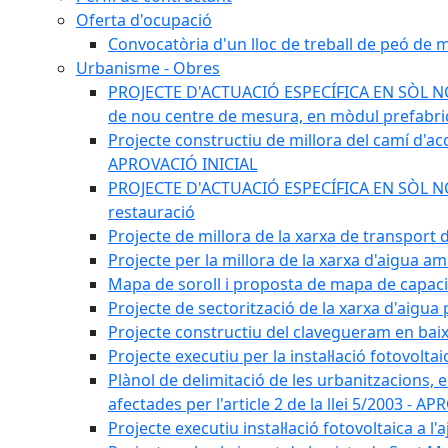
Oferta d'ocupació
Convocatòria d'un lloc de treball de peó de
Urbanisme - Obres
PROJECTE D'ACTUACIÓ ESPECÍFICA EN SÒL NO U
de nou centre de mesura, en mòdul prefabricat
Projecte constructiu de millora del camí d'accé
APROVACIÓ INICIAL
PROJECTE D'ACTUACIÓ ESPECÍFICA EN SÒL NO UR
restauració
Projecte de millora de la xarxa de transport
Projecte per la millora de la xarxa d'aigua a
Mapa de soroll i proposta de mapa de capac
Projecte de sectorització de la xarxa d'aigua
Projecte constructiu del clavegueram en baix
Projecte executiu per la instal·lació fotovolt
Plànol de delimitació de les urbanitzacions, els
afectades per l'article 2 de la llei 5/2003 - 
Projecte executiu instal·lació fotovoltaica a