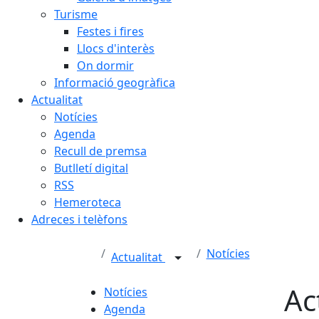
Turisme
Festes i fires
Llocs d'interès
On dormir
Informació geogràfica
Actualitat
Notícies
Agenda
Recull de premsa
Butlletí digital
RSS
Hemeroteca
Adreces i telèfons
Notícies
Actualitat
Ac
Notícies
Agenda