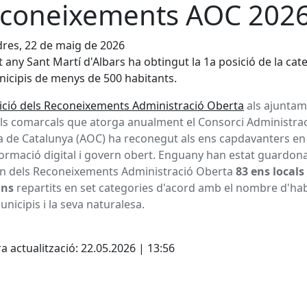
coneixements AOC 202
res, 22 de maig de 2026
 any Sant Martí d'Albars ha obtingut la 1a posició de la cat
icipis de menys de 500 habitants.
dició dels Reconeixements Administració Oberta
als ajuntam
ls comarcals que atorga anualment el Consorci Administra
 de Catalunya (AOC) ha reconegut als ens capdavanters en
ormació digital i govern obert. Enguany han estat guardon
n dels Reconeixements Administració Oberta
83 ens locals
ans
repartits en set categories d'acord amb el nombre d'ha
unicipis i la seva naturalesa.
cebook
X
a actualització: 22.05.2026 | 13:56