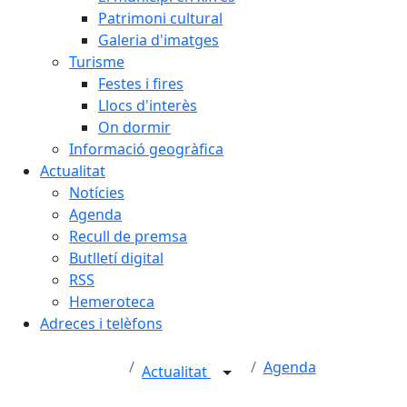
Patrimoni cultural
Galeria d'imatges
Turisme
Festes i fires
Llocs d'interès
On dormir
Informació geogràfica
Actualitat
Notícies
Agenda
Recull de premsa
Butlletí digital
RSS
Hemeroteca
Adreces i telèfons
Agenda
Actualitat