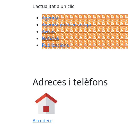
L'actualitat a un clic
Agenda
Agenda política_antiga
Avisos
Notícies
Publicacions
Adreces i telèfons
Accedeix