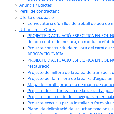
Anuncis / Edictes
Perfil de contractant
Oferta d'ocupació
Convocatòria d'un lloc de treball de peó de
Urbanisme - Obres
PROJECTE D'ACTUACIÓ ESPECÍFICA EN SÒL NO U
de nou centre de mesura, en mòdul prefabricat
Projecte constructiu de millora del camí d'accé
APROVACIÓ INICIAL
PROJECTE D'ACTUACIÓ ESPECÍFICA EN SÒL NO UR
restauració
Projecte de millora de la xarxa de transport
Projecte per la millora de la xarxa d'aigua a
Mapa de soroll i proposta de mapa de capac
Projecte de sectorització de la xarxa d'aigua
Projecte constructiu del clavegueram en baix
Projecte executiu per la instal·lació fotovolt
Plànol de delimitació de les urbanitzacions, els