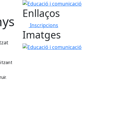
Educació i comunicació
Enllaços
nys
Inscripcions
Imatges
tzat
Educació i comunicació
itzant 
uir.