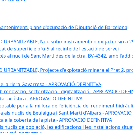
 manteniment, plans d'ocupació de Diputació de Barcelona
RBANITZABLE, Nou subministrament en mitja tensió a 25 kv
 de superfície pfu-5 al recinte de l'estació de servei
s al nucli de Sant Martí des de la ctra. BV-4342, amb l'addició
BANITZABLE, Projecte d'explotació minera el Prat 2, proj
 de la riera Gavarresa - APROVACIÓ DEFINITIVA
mb renovació, sectoritzacio i digitalització - APROVACIO DEFI
itat acústica - APROVACIO DEFINITIVA
 potable per a la millora de l'eficiència del rendiment hidrà
a als nuclis de Beulaigua i Sant Martí d'Albars - APROVACIO
aica a la coberta de la pista - APROVACIÓ DEFINITIVA
 nuclis de població, les edificacions i les instal·lacions situ