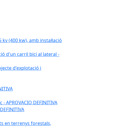
 (400 kw), amb instal·lació
 d'un carril bici al lateral -
ecte d'explotació i
NITIVA
ulic - APROVACIO DEFINITIVA
 DEFINITIVA
ats en terrenys forestals,