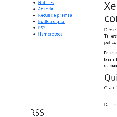
Xe
Notícies
Agenda
co
Recull de premsa
Butlletí digital
RSS
Dimecr
Hemeroteca
Tallers
pel Co
En aque
la inte
comunic
Qui
Gratuï
Fa
Darrer
RSS