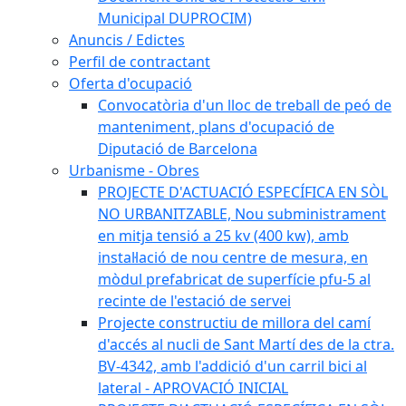
Municipal DUPROCIM)
Anuncis / Edictes
Perfil de contractant
Oferta d'ocupació
Convocatòria d'un lloc de treball de peó de
manteniment, plans d'ocupació de
Diputació de Barcelona
Urbanisme - Obres
PROJECTE D'ACTUACIÓ ESPECÍFICA EN SÒL
NO URBANITZABLE, Nou subministrament
en mitja tensió a 25 kv (400 kw), amb
instal·lació de nou centre de mesura, en
mòdul prefabricat de superfície pfu-5 al
recinte de l'estació de servei
Projecte constructiu de millora del camí
d'accés al nucli de Sant Martí des de la ctra.
BV-4342, amb l'addició d'un carril bici al
lateral - APROVACIÓ INICIAL