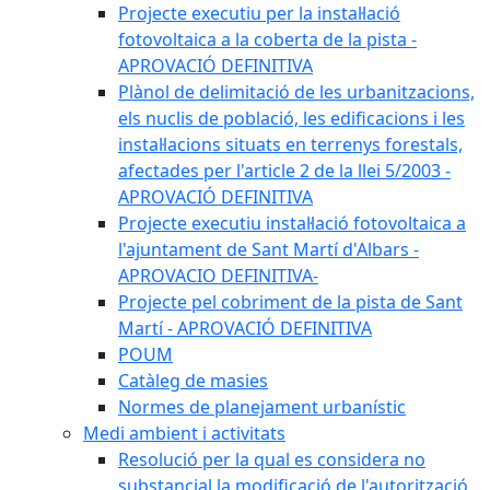
Projecte executiu per la instal·lació
fotovoltaica a la coberta de la pista -
APROVACIÓ DEFINITIVA
Plànol de delimitació de les urbanitzacions,
els nuclis de població, les edificacions i les
instal·lacions situats en terrenys forestals,
afectades per l'article 2 de la llei 5/2003 -
APROVACIÓ DEFINITIVA
Projecte executiu instal·lació fotovoltaica a
l'ajuntament de Sant Martí d'Albars -
APROVACIO DEFINITIVA-
Projecte pel cobriment de la pista de Sant
Martí - APROVACIÓ DEFINITIVA
POUM
Catàleg de masies
Normes de planejament urbanístic
Medi ambient i activitats
Resolució per la qual es considera no
substancial la modificació de l'autorització