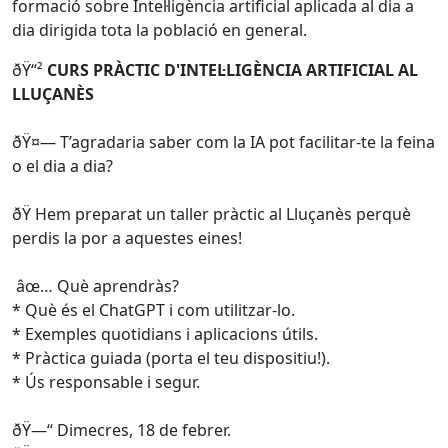
formació sobre Intel·ligència artificial aplicada al dia a
dia dirigida tota la població en general.
ðŸ“²
CURS PRÀCTIC D'INTEL·LIGÈNCIA ARTIFICIAL AL
LLUÇANÈS
ðŸ¤—
T’agradaria saber com la IA pot facilitar-te la feina
o el dia a dia?
ðŸ
Hem preparat un taller pràctic al Lluçanès perquè
perdis la por a aquestes eines!
âœ…
Què aprendràs?
* Què és el ChatGPT i com utilitzar-lo.
* Exemples quotidians i aplicacions útils.
* Pràctica guiada (porta el teu dispositiu!).
* Ús responsable i segur.
ðŸ—“
Dimecres, 18 de febrer.