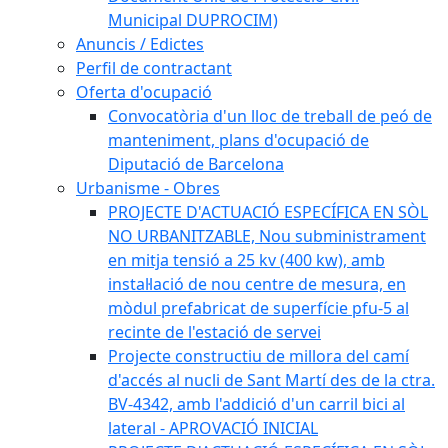
Municipal DUPROCIM)
Anuncis / Edictes
Perfil de contractant
Oferta d'ocupació
Convocatòria d'un lloc de treball de peó de
manteniment, plans d'ocupació de
Diputació de Barcelona
Urbanisme - Obres
PROJECTE D'ACTUACIÓ ESPECÍFICA EN SÒL
NO URBANITZABLE, Nou subministrament
en mitja tensió a 25 kv (400 kw), amb
instal·lació de nou centre de mesura, en
mòdul prefabricat de superfície pfu-5 al
recinte de l'estació de servei
Projecte constructiu de millora del camí
d'accés al nucli de Sant Martí des de la ctra.
BV-4342, amb l'addició d'un carril bici al
lateral - APROVACIÓ INICIAL