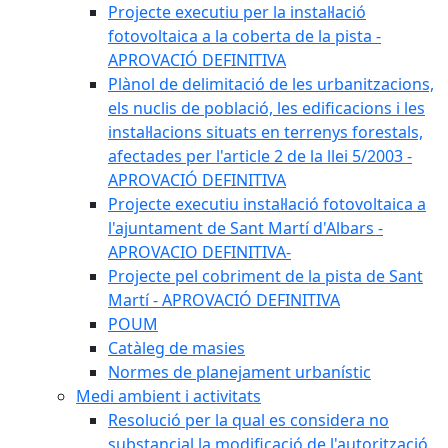
Projecte executiu per la instal·lació
fotovoltaica a la coberta de la pista -
APROVACIÓ DEFINITIVA
Plànol de delimitació de les urbanitzacions,
els nuclis de població, les edificacions i les
instal·lacions situats en terrenys forestals,
afectades per l'article 2 de la llei 5/2003 -
APROVACIÓ DEFINITIVA
Projecte executiu instal·lació fotovoltaica a
l'ajuntament de Sant Martí d'Albars -
APROVACIO DEFINITIVA-
Projecte pel cobriment de la pista de Sant
Martí - APROVACIÓ DEFINITIVA
POUM
Catàleg de masies
Normes de planejament urbanístic
Medi ambient i activitats
Resolució per la qual es considera no
substancial la modificació de l'autorització