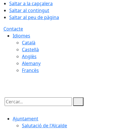
Saltar a la capçalera
Saltar al contingut
Saltar al peu de pàgina
Contacte
Idiomes
Català
Castellà
Anglès
Alemany
Francès
09.08.2026 | 14:49
Cercar:
Ajuntament
Salutació de l'Alcalde