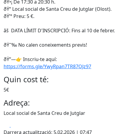
ðŸ•¡
De 17:30 a 20:30 h.
ðŸ“
Local social de Santa Creu de Jutglar (Olost).
ðŸ’°
Preu: 5 €.
âš ️
DATA LÍMIT D'INSCRIPCIÓ: Fins al 10 de febrer.
ðŸ˜‰
No calen coneixements previs!
ðŸ”—👉
Inscriu-te aquí:
https://forms.gle/YwyRpan7TR87QJz97
Quin cost té:
5€
Adreça:
Local social de Santa Creu de Jutglar
Facebook
X
Darrera actualització: 5.02.2026 | 07:47