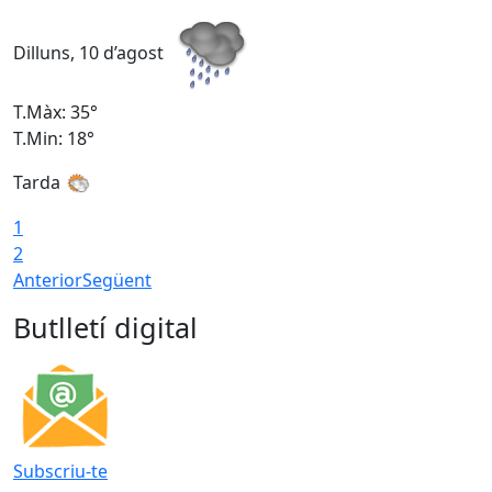
Dilluns, 10 d’agost
D
T.Màx: 35°
T
T.Min: 18°
T
Tarda
T
1
2
Anterior
Següent
Butlletí digital
Subscriu-te