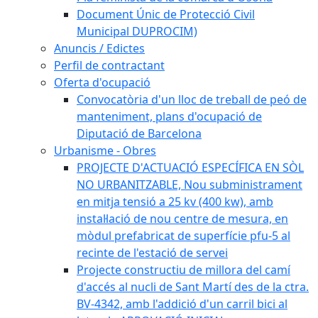
Document Únic de Protecció Civil
Municipal DUPROCIM)
Anuncis / Edictes
Perfil de contractant
Oferta d'ocupació
Convocatòria d'un lloc de treball de peó de
manteniment, plans d'ocupació de
Diputació de Barcelona
Urbanisme - Obres
PROJECTE D'ACTUACIÓ ESPECÍFICA EN SÒL
NO URBANITZABLE, Nou subministrament
en mitja tensió a 25 kv (400 kw), amb
instal·lació de nou centre de mesura, en
mòdul prefabricat de superfície pfu-5 al
recinte de l'estació de servei
Projecte constructiu de millora del camí
d'accés al nucli de Sant Martí des de la ctra.
BV-4342, amb l'addició d'un carril bici al