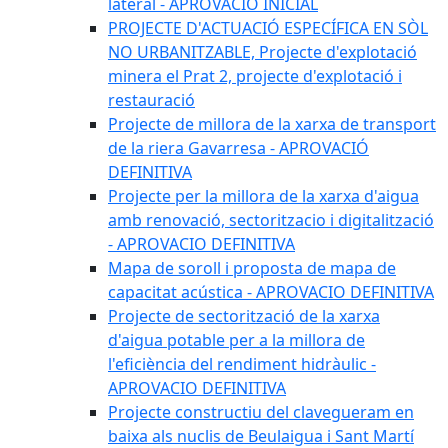
lateral - APROVACIÓ INICIAL
PROJECTE D'ACTUACIÓ ESPECÍFICA EN SÒL
NO URBANITZABLE, Projecte d'explotació
minera el Prat 2, projecte d'explotació i
restauració
Projecte de millora de la xarxa de transport
de la riera Gavarresa - APROVACIÓ
DEFINITIVA
Projecte per la millora de la xarxa d'aigua
amb renovació, sectoritzacio i digitalització
- APROVACIO DEFINITIVA
Mapa de soroll i proposta de mapa de
capacitat acústica - APROVACIO DEFINITIVA
Projecte de sectorització de la xarxa
d'aigua potable per a la millora de
l'eficiència del rendiment hidràulic -
APROVACIO DEFINITIVA
Projecte constructiu del clavegueram en
baixa als nuclis de Beulaigua i Sant Martí