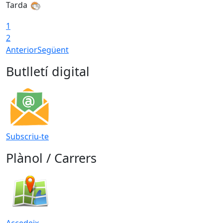
Tarda
T
1
2
Anterior
Següent
Butlletí digital
Subscriu-te
Plànol / Carrers
Accedeix