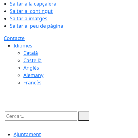
Saltar a la capçalera
Saltar al contingut
Saltar a imatges
Saltar al peu de pàgina
Contacte
Idiomes
Català
Castellà
Anglès
Alemany
Francès
08.08.2026 | 04:22
Cercar:
Ajuntament