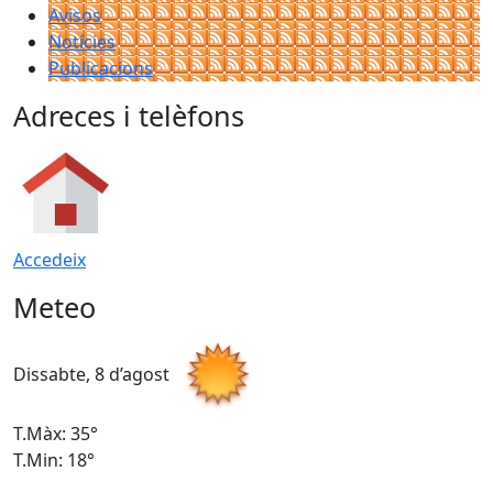
Avisos
Notícies
Publicacions
Adreces i telèfons
Accedeix
Meteo
Dissabte, 8 d’agost
D
T.Màx: 35°
T
T.Min: 18°
T