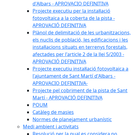
d'Albars - APROVACIO DEFINITIVA
Projecte executiu per la instal·lació
fotovoltaica a la coberta de la pista -
APROVACIÓ DEFINITIVA
Plànol de delimitació de les urbanitzacions,
els nuclis de població, les edificacions i les
instal·lacions situats en terrenys forestals,
afectades per l'article 2 de la llei 5/2003 -
APROVACIÓ DEFINITIVA
Projecte executiu instal·lació fotovoltaica a
l'ajuntament de Sant Martí d'Albars -
APROVACIO DEFINITIVA-
Projecte pel cobriment de la pista de Sant
Martí - APROVACIÓ DEFINITIVA
POUM
Catàleg de masies
Normes de planejament urbanístic
Medi ambient i activitats
Resolució per la qual es considera no