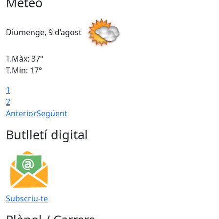
Meteo
Diumenge, 9 d’agost
D
T.Màx: 37°
T
T.Min: 17°
T
1
T
2
Anterior
Següent
Butlletí digital
Subscriu-te