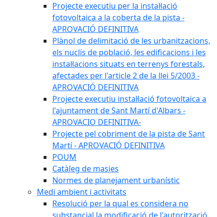
Projecte executiu per la instal·lació
fotovoltaica a la coberta de la pista -
APROVACIÓ DEFINITIVA
Plànol de delimitació de les urbanitzacions,
els nuclis de població, les edificacions i les
instal·lacions situats en terrenys forestals,
afectades per l'article 2 de la llei 5/2003 -
APROVACIÓ DEFINITIVA
Projecte executiu instal·lació fotovoltaica a
l'ajuntament de Sant Martí d'Albars -
APROVACIO DEFINITIVA-
Projecte pel cobriment de la pista de Sant
Martí - APROVACIÓ DEFINITIVA
POUM
Catàleg de masies
Normes de planejament urbanístic
Medi ambient i activitats
Resolució per la qual es considera no
substancial la modificació de l'autorització