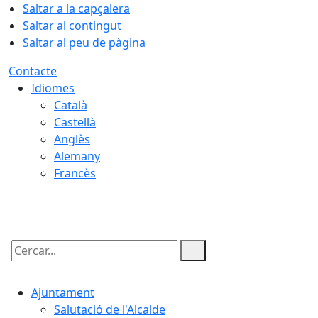
Saltar a la capçalera
Saltar al contingut
Saltar al peu de pàgina
Contacte
Idiomes
Català
Castellà
Anglès
Alemany
Francès
08.08.2026 | 13:49
Cercar:
Ajuntament
Salutació de l'Alcalde