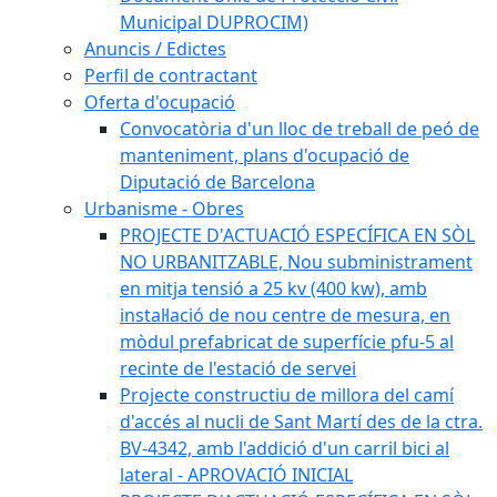
Municipal DUPROCIM)
Anuncis / Edictes
Perfil de contractant
Oferta d'ocupació
Convocatòria d'un lloc de treball de peó de
manteniment, plans d'ocupació de
Diputació de Barcelona
Urbanisme - Obres
PROJECTE D'ACTUACIÓ ESPECÍFICA EN SÒL
NO URBANITZABLE, Nou subministrament
en mitja tensió a 25 kv (400 kw), amb
instal·lació de nou centre de mesura, en
mòdul prefabricat de superfície pfu-5 al
recinte de l'estació de servei
Projecte constructiu de millora del camí
d'accés al nucli de Sant Martí des de la ctra.
BV-4342, amb l'addició d'un carril bici al
lateral - APROVACIÓ INICIAL