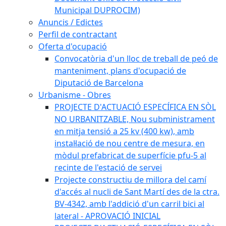
Municipal DUPROCIM)
Anuncis / Edictes
Perfil de contractant
Oferta d'ocupació
Convocatòria d'un lloc de treball de peó de
manteniment, plans d'ocupació de
Diputació de Barcelona
Urbanisme - Obres
PROJECTE D'ACTUACIÓ ESPECÍFICA EN SÒL
NO URBANITZABLE, Nou subministrament
en mitja tensió a 25 kv (400 kw), amb
instal·lació de nou centre de mesura, en
mòdul prefabricat de superfície pfu-5 al
recinte de l'estació de servei
Projecte constructiu de millora del camí
d'accés al nucli de Sant Martí des de la ctra.
BV-4342, amb l'addició d'un carril bici al
lateral - APROVACIÓ INICIAL