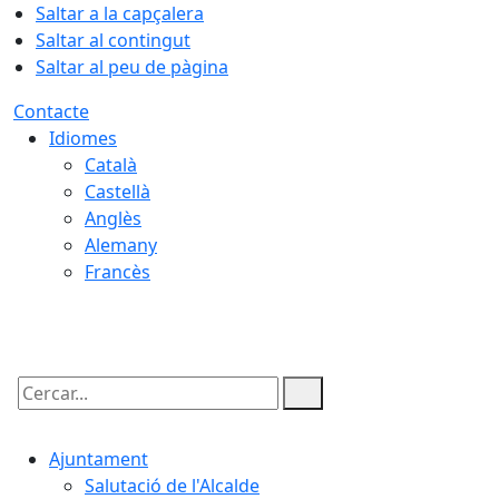
Saltar a la capçalera
Saltar al contingut
Saltar al peu de pàgina
Contacte
Idiomes
Català
Castellà
Anglès
Alemany
Francès
08.08.2026 | 03:23
Cercar:
Ajuntament
Salutació de l'Alcalde