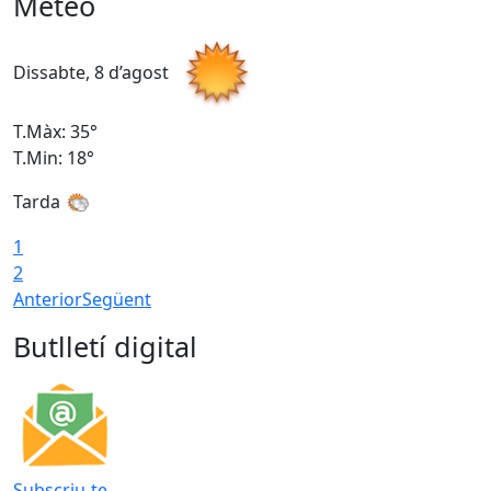
Meteo
Dissabte, 8 d’agost
D
T.Màx: 35°
T
T.Min: 18°
T
Tarda
T
1
2
Anterior
Següent
Butlletí digital
Subscriu-te