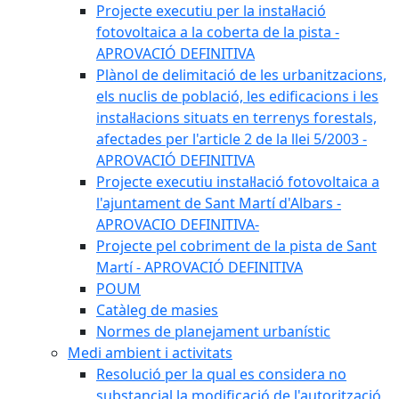
Projecte executiu per la instal·lació
fotovoltaica a la coberta de la pista -
APROVACIÓ DEFINITIVA
Plànol de delimitació de les urbanitzacions,
els nuclis de població, les edificacions i les
instal·lacions situats en terrenys forestals,
afectades per l'article 2 de la llei 5/2003 -
APROVACIÓ DEFINITIVA
Projecte executiu instal·lació fotovoltaica a
l'ajuntament de Sant Martí d'Albars -
APROVACIO DEFINITIVA-
Projecte pel cobriment de la pista de Sant
Martí - APROVACIÓ DEFINITIVA
POUM
Catàleg de masies
Normes de planejament urbanístic
Medi ambient i activitats
Resolució per la qual es considera no
substancial la modificació de l'autorització