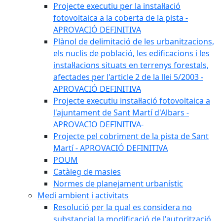
Projecte executiu per la instal·lació
fotovoltaica a la coberta de la pista -
APROVACIÓ DEFINITIVA
Plànol de delimitació de les urbanitzacions,
els nuclis de població, les edificacions i les
instal·lacions situats en terrenys forestals,
afectades per l'article 2 de la llei 5/2003 -
APROVACIÓ DEFINITIVA
Projecte executiu instal·lació fotovoltaica a
l'ajuntament de Sant Martí d'Albars -
APROVACIO DEFINITIVA-
Projecte pel cobriment de la pista de Sant
Martí - APROVACIÓ DEFINITIVA
POUM
Catàleg de masies
Normes de planejament urbanístic
Medi ambient i activitats
Resolució per la qual es considera no
substancial la modificació de l'autorització