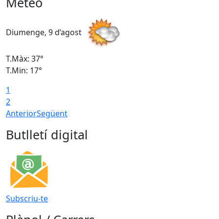
Meteo
Diumenge, 9 d’agost
D
T.Màx: 37°
T
T.Min: 17°
T
1
T
2
Anterior
Següent
Butlletí digital
Subscriu-te