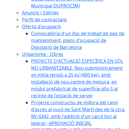
Municipal DUPROCIM)
Anuncis / Edictes
Perfil de contractant
Oferta d'ocupació
Convocatòria d'un lloc de treball de peó de
manteniment, plans d'ocupació de
Diputació de Barcelona
Urbanisme - Obres
PROJECTE D'ACTUACIÓ ESPECÍFICA EN SÒL
NO URBANITZABLE, Nou subministrament
en mitja tensió a 25 kv (400 kw), amb
instal·lació de nou centre de mesura, en
mòdul prefabricat de superfície pfu-5 al
recinte de l'estació de servei
Projecte constructiu de millora del camí
d'accés al nucli de Sant Martí des de la ctra.
BV-4342, amb l'addició d'un carril bici al
lateral - APROVACIÓ INICIAL