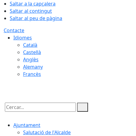
Saltar a la capçalera
Saltar al contingut
Saltar al peu de pàgina
Contacte
Idiomes
Català
Castellà
Anglès
Alemany
Francès
08.08.2026 | 15:59
Cercar:
Ajuntament
Salutació de l'Alcalde