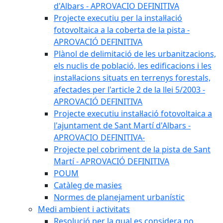
d'Albars - APROVACIO DEFINITIVA
Projecte executiu per la instal·lació
fotovoltaica a la coberta de la pista -
APROVACIÓ DEFINITIVA
Plànol de delimitació de les urbanitzacions,
els nuclis de població, les edificacions i les
instal·lacions situats en terrenys forestals,
afectades per l'article 2 de la llei 5/2003 -
APROVACIÓ DEFINITIVA
Projecte executiu instal·lació fotovoltaica a
l'ajuntament de Sant Martí d'Albars -
APROVACIO DEFINITIVA-
Projecte pel cobriment de la pista de Sant
Martí - APROVACIÓ DEFINITIVA
POUM
Catàleg de masies
Normes de planejament urbanístic
Medi ambient i activitats
Resolució per la qual es considera no