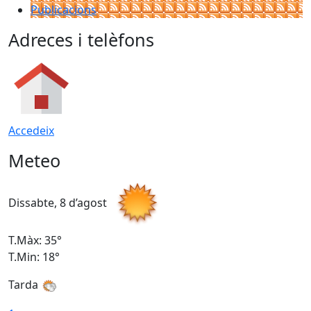
Publicacions
Adreces i telèfons
Accedeix
Meteo
Dissabte, 8 d’agost
D
T.Màx: 35°
T
T.Min: 18°
T
Tarda
T