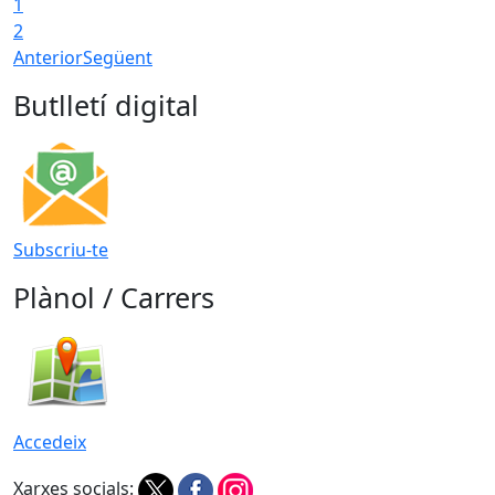
1
2
Anterior
Següent
Butlletí digital
Subscriu-te
Plànol / Carrers
Accedeix
Xarxes socials: