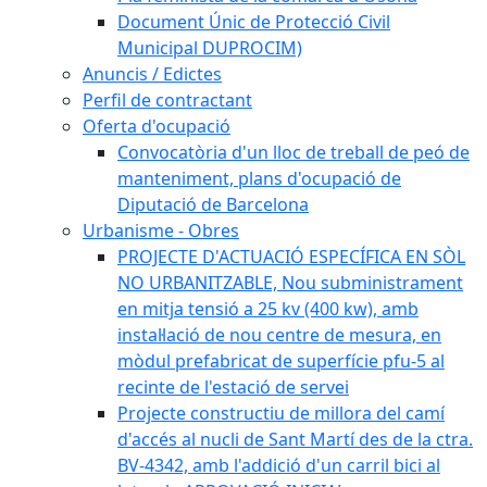
Document Únic de Protecció Civil
Municipal DUPROCIM)
Anuncis / Edictes
Perfil de contractant
Oferta d'ocupació
Convocatòria d'un lloc de treball de peó de
manteniment, plans d'ocupació de
Diputació de Barcelona
Urbanisme - Obres
PROJECTE D'ACTUACIÓ ESPECÍFICA EN SÒL
NO URBANITZABLE, Nou subministrament
en mitja tensió a 25 kv (400 kw), amb
instal·lació de nou centre de mesura, en
mòdul prefabricat de superfície pfu-5 al
recinte de l'estació de servei
Projecte constructiu de millora del camí
d'accés al nucli de Sant Martí des de la ctra.
BV-4342, amb l'addició d'un carril bici al