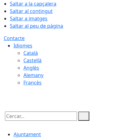
Saltar a la capçalera
Saltar al contingut
Saltar a imatges
Saltar al peu de pàgina
Contacte
Idiomes
Català
Castellà
Anglès
Alemany
Francès
08.08.2026 | 05:03
Cercar:
Ajuntament