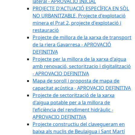
lateral - APROVACIÓ INICIAL
PROJECTE D'ACTUACIÓ ESPECÍFICA EN SÒL
NO URBANITZABLE, Projecte d'explotació
minera el Prat 2, projecte d'explotació i
restauració
Projecte de millora de la xarxa de transport
de la riera Gavarresa - APROVACIÓ
DEFINITIVA
Projecte per la millora de la xarxa d'aigua
amb renovació, sectoritzacio i digitalització
- APROVACIO DEFINITIVA
Mapa de soroll i proposta de mapa de
capacitat acústica - APROVACIO DEFINITIVA
Projecte de sectorització de la xarxa
d'aigua potable per a la millora de
l'eficiència del rendiment hidràulic -
APROVACIO DEFINITIVA
Projecte constructiu del clavegueram en
baixa als nuclis de Beulaigua i Sant Martí