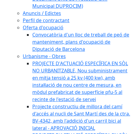
Municipal DUPROCIM)
Anuncis / Edictes
Perfil de contractant
Oferta d'ocupació
Convocatòria d'un lloc de treball de peó de
manteniment, plans d'ocupació de
Diputació de Barcelona
Urbanisme - Obres
PROJECTE D'ACTUACIÓ ESPECÍFICA EN SÒL
NO URBANITZABLE, Nou subministrament
en mitja tensió a 25 kv (400 kw), amb
instal·lació de nou centre de mesura, en
mòdul prefabricat de superfície pfu-5 al
recinte de l'estació de servei
Projecte constructiu de millora del camí
d'accés al nucli de Sant Martí des de la ctra.
BV-4342, amb l'addició d'un carril bici al
lateral - APROVACIÓ INICIAL