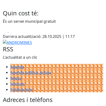
Quin cost té:
És un servei municipal gratuït
Facebook
X
Darrera actualització: 28.10.2025 | 11:17
ANDROMINES
RSS
L'actualitat a un clic
Agenda
Agenda política_antiga
Avisos
Notícies
Publicacions
Adreces i telèfons