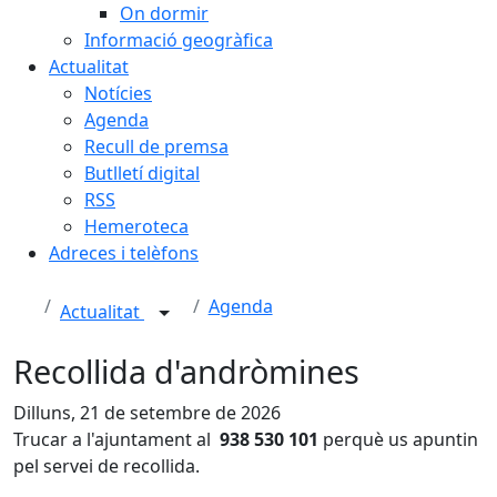
On dormir
Informació geogràfica
Actualitat
Notícies
Agenda
Recull de premsa
Butlletí digital
RSS
Hemeroteca
Adreces i telèfons
Agenda
Actualitat
Recollida d'andròmines
Dilluns, 21 de setembre de 2026
Trucar a l'ajuntament al
938 530 101
perquè us apuntin
pel servei de recollida.