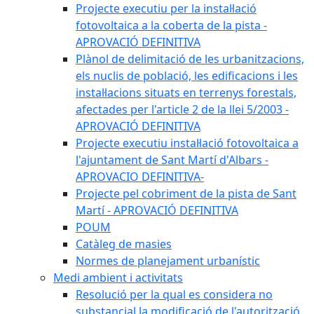
Projecte executiu per la instal·lació
fotovoltaica a la coberta de la pista -
APROVACIÓ DEFINITIVA
Plànol de delimitació de les urbanitzacions,
els nuclis de població, les edificacions i les
instal·lacions situats en terrenys forestals,
afectades per l'article 2 de la llei 5/2003 -
APROVACIÓ DEFINITIVA
Projecte executiu instal·lació fotovoltaica a
l'ajuntament de Sant Martí d'Albars -
APROVACIO DEFINITIVA-
Projecte pel cobriment de la pista de Sant
Martí - APROVACIÓ DEFINITIVA
POUM
Catàleg de masies
Normes de planejament urbanístic
Medi ambient i activitats
Resolució per la qual es considera no
substancial la modificació de l'autorització