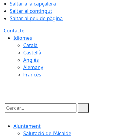
Saltar a la capçalera
Saltar al contingut
Saltar al peu de pàgina
Contacte
Idiomes
Català
Castellà
Anglès
Alemany
Francès
10.08.2026 | 18:59
Cercar:
Ajuntament
Salutació de l'Alcalde