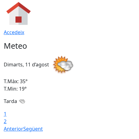
Accedeix
Meteo
Dimarts, 11 d’agost
D
T.Màx: 35°
T
T.Min: 19°
T
Tarda
T
1
2
Anterior
Següent