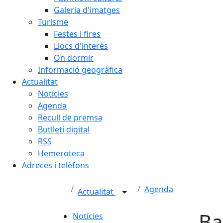
Galeria d'imatges
Turisme
Festes i fires
Llocs d'interès
On dormir
Informació geogràfica
Actualitat
Notícies
Agenda
Recull de premsa
Butlletí digital
RSS
Hemeroteca
Adreces i telèfons
Agenda
Actualitat
Ba
Notícies