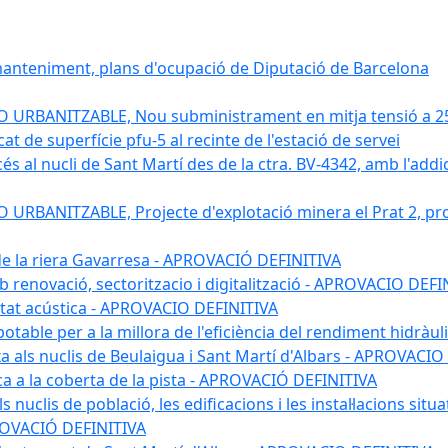
 manteniment, plans d'ocupació de Diputació de Barcelona
RBANITZABLE, Nou subministrament en mitja tensió a 25 kv
 de superfície pfu-5 al recinte de l'estació de servei
s al nucli de Sant Martí des de la ctra. BV-4342, amb l'addició
BANITZABLE, Projecte d'explotació minera el Prat 2, proj
 de la riera Gavarresa - APROVACIÓ DEFINITIVA
mb renovació, sectoritzacio i digitalització - APROVACIO DEFI
itat acústica - APROVACIO DEFINITIVA
 potable per a la millora de l'eficiència del rendiment hidrà
a als nuclis de Beulaigua i Sant Martí d'Albars - APROVACIO
aica a la coberta de la pista - APROVACIÓ DEFINITIVA
 nuclis de població, les edificacions i les instal·lacions situ
APROVACIÓ DEFINITIVA