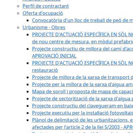
Perfil de contractant
Oferta d'ocupació
Convocatòria d'un lloc de treball de peó de
Urbanisme - Obres
PROJECTE D'ACTUACIÓ ESPECÍFICA EN SÒL NO U
de nou centre de mesura, en mòdul prefabricat
Projecte constructiu de millora del camí d'accé
APROVACIÓ INICIAL
PROJECTE D'ACTUACIÓ ESPECÍFICA EN SÒL NO UR
restauració
Projecte de millora de la xarxa de transport
Projecte per la millora de la xarxa d'aigua a
Mapa de soroll i proposta de mapa de capac
Projecte de sectorització de la xarxa d'aigua
Projecte constructiu del clavegueram en baix
Projecte executiu per la instal·lació fotovolt
Plànol de delimitació de les urbanitzacions, els
afectades per l'article 2 de la llei 5/2003 - 