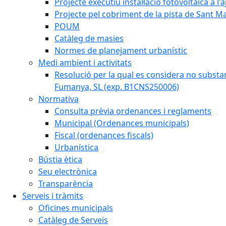
Projecte executiu instal·lació fotovoltaica a
Projecte pel cobriment de la pista de Sant 
POUM
Catàleg de masies
Normes de planejament urbanístic
Medi ambient i activitats
Resolució per la qual es considera no subst
Fumanya, SL (exp. B1CNS250006)
Normativa
Consulta prèvia ordenances i reglaments
Municipal (Ordenances municipals)
Fiscal (ordenances fiscals)
Urbanística
Bústia ètica
Seu electrònica
Transparència
Serveis i tràmits
Oficines municipals
Catàleg de Serveis