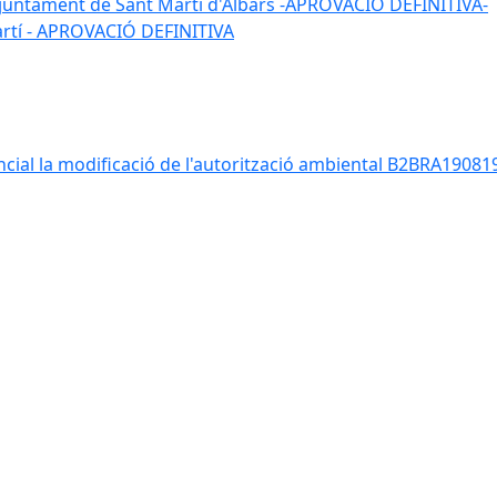
 l'ajuntament de Sant Martí d'Albars -APROVACIO DEFINITIVA-
Martí - APROVACIÓ DEFINITIVA
ancial la modificació de l'autorització ambiental B2BRA190