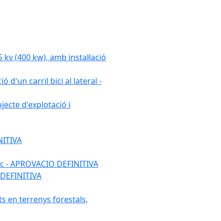
 (400 kw), amb instal·lació
 d'un carril bici al lateral -
ecte d'explotació i
NITIVA
ulic - APROVACIO DEFINITIVA
 DEFINITIVA
ats en terrenys forestals,