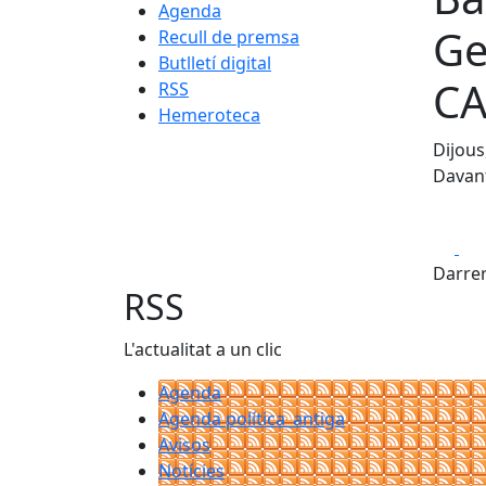
Agenda
Ge
Recull de premsa
Butlletí digital
CA
RSS
Hemeroteca
Dijous
Davant
Fa
Darrer
RSS
L'actualitat a un clic
Agenda
Agenda política_antiga
Avisos
Notícies