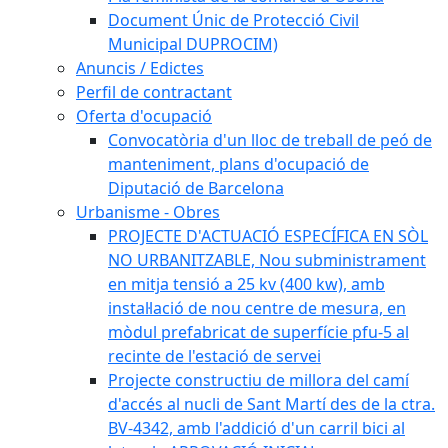
Document Únic de Protecció Civil
Municipal DUPROCIM)
Anuncis / Edictes
Perfil de contractant
Oferta d'ocupació
Convocatòria d'un lloc de treball de peó de
manteniment, plans d'ocupació de
Diputació de Barcelona
Urbanisme - Obres
PROJECTE D'ACTUACIÓ ESPECÍFICA EN SÒL
NO URBANITZABLE, Nou subministrament
en mitja tensió a 25 kv (400 kw), amb
instal·lació de nou centre de mesura, en
mòdul prefabricat de superfície pfu-5 al
recinte de l'estació de servei
Projecte constructiu de millora del camí
d'accés al nucli de Sant Martí des de la ctra.
BV-4342, amb l'addició d'un carril bici al