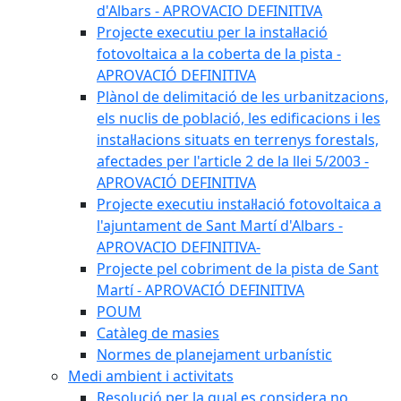
d'Albars - APROVACIO DEFINITIVA
Projecte executiu per la instal·lació
fotovoltaica a la coberta de la pista -
APROVACIÓ DEFINITIVA
Plànol de delimitació de les urbanitzacions,
els nuclis de població, les edificacions i les
instal·lacions situats en terrenys forestals,
afectades per l'article 2 de la llei 5/2003 -
APROVACIÓ DEFINITIVA
Projecte executiu instal·lació fotovoltaica a
l'ajuntament de Sant Martí d'Albars -
APROVACIO DEFINITIVA-
Projecte pel cobriment de la pista de Sant
Martí - APROVACIÓ DEFINITIVA
POUM
Catàleg de masies
Normes de planejament urbanístic
Medi ambient i activitats
Resolució per la qual es considera no