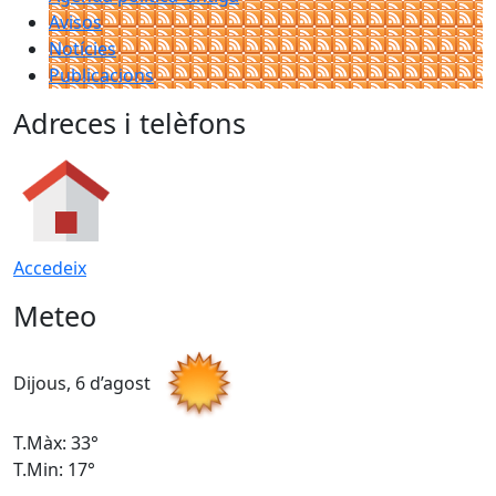
Avisos
Notícies
Publicacions
Adreces i telèfons
Accedeix
Meteo
Dijous, 6 d’agost
D
T.Màx: 33°
T
T.Min: 17°
T