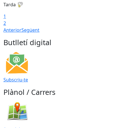
Tarda
T
1
2
Anterior
Següent
Butlletí digital
Subscriu-te
Plànol / Carrers