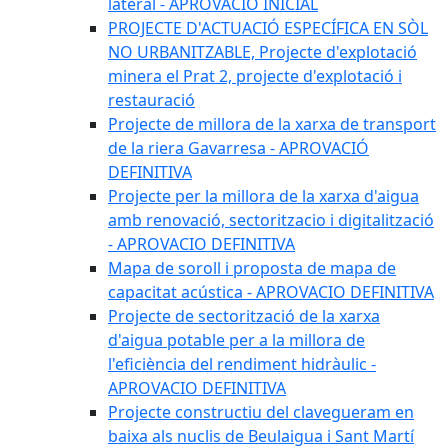
lateral - APROVACIÓ INICIAL
PROJECTE D'ACTUACIÓ ESPECÍFICA EN SÒL
NO URBANITZABLE, Projecte d'explotació
minera el Prat 2, projecte d'explotació i
restauració
Projecte de millora de la xarxa de transport
de la riera Gavarresa - APROVACIÓ
DEFINITIVA
Projecte per la millora de la xarxa d'aigua
amb renovació, sectoritzacio i digitalització
- APROVACIO DEFINITIVA
Mapa de soroll i proposta de mapa de
capacitat acústica - APROVACIO DEFINITIVA
Projecte de sectorització de la xarxa
d'aigua potable per a la millora de
l'eficiència del rendiment hidràulic -
APROVACIO DEFINITIVA
Projecte constructiu del clavegueram en
baixa als nuclis de Beulaigua i Sant Martí